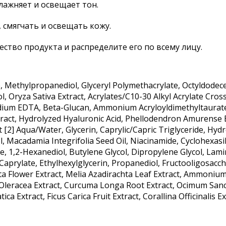
влажняет и освещает тон.
 смягчать и освещать кожу.
ство продукта и распределите его по всему лицу.
, Methylpropanediol, Glyceryl Polymethacrylate, Octyldodece
hol, Oryza Sativa Extract, Acrylates/C10-30 Alkyl Acrylate Cro
dium EDTA, Beta-Glucan, Ammonium Acryloyldimethyltaurate/
 Extract, Hydrolyzed Hyaluronic Acid, Phellodendron Amurense
t [2] Aqua/Water, Glycerin, Caprylic/Capric Triglyceride, H
l, Macadamia Integrifolia Seed Oil, Niacinamide, Cyclohexasil
, 1,2-Hexanediol, Butylene Glycol, Dipropylene Glycol, Lamina
 Caprylate, Ethylhexylglycerin, Propanediol, Fructooligosac
ta Flower Extract, Melia Azadirachta Leaf Extract, Ammoni
 Oleracea Extract, Curcuma Longa Root Extract, Ocimum Sanc
a Extract, Ficus Carica Fruit Extract, Corallina Officinalis 