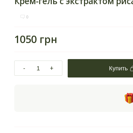
Крем-гель с экстрактом риса
0
1050 грн
-
+
Купить