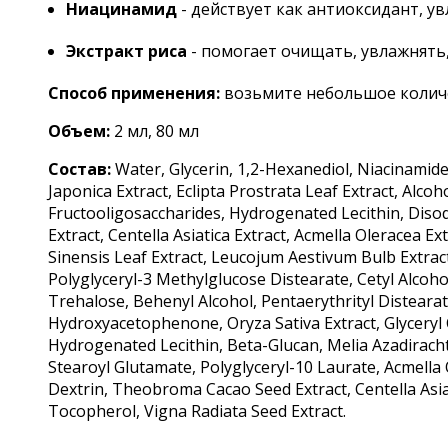
Ниацинамид
- действует как антиоксидант, у
Экстракт риса
- помогает очищать, увлажнять,
Способ применения:
возьмите небольшое количе
Объем:
2
мл, 80 мл
Состав:
Water, Glycerin, 1,2-Hexanediol, Niacinamide
Japonica Extract, Eclipta Prostrata Leaf Extract, Alco
Fructooligosaccharides, Hydrogenated Lecithin, Diso
Extract, Centella Asiatica Extract, Acmella Oleracea
Sinensis Leaf Extract, Leucojum Aestivum Bulb Extrac
Polyglyceryl-3 Methylglucose Distearate, Cetyl Alcoho
Trehalose, Behenyl Alcohol, Pentaerythrityl Distearate
Hydroxyacetophenone, Oryza Sativa Extract, Glyceryl
Hydrogenated Lecithin, Beta-Glucan, Melia Azadirach
Stearoyl Glutamate, Polyglyceryl-10 Laurate, Acmella
Dextrin, Theobroma Cacao Seed Extract, Centella Asiatic
Tocopherol, Vigna Radiata Seed Extract.