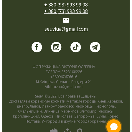
+ 380 (98) 993 99 08
+ 380 (73) 993 99 08
seuviua@gmail.com
ФОП РУЖИЦЬКА ВІКТОРІЯ ОЛЕГІВНА
ЄДРПОУ: 3523108226
+380967676616
М.Київ, вул. Степана Бандери 21
Vikkiruzua@gmail.com
Seuvi © 2022. Все права защищены.
Доставляем корейскую косметику в такие города: Киев, Харьков,
Днепр, Львов, Ивано-Франковск, Черновцы, Тернополь,
Хмельницкий, Винница, Чернигов, Житомир, Черкасы,
Кропивницкий, Одесса, Николаев, Запорожье, Сумы, Ровно,
Полтава, Ужгород и в другие города Украины.