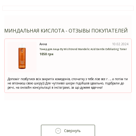
МИНДАЛЬНАЯ КИСЛОТА - ОТЗЫВЫ ПОКУПАТЕЛЕЙ
Анна
10.02.2024
Тонер для лица By Wishtrend Mandelic Acid Gentle Exfoliating Toner
1050 грн
Допоміг позбутися всіх закритіх комедонів, спочатку з тебе лізе все г..., а потім ти
не впізнаєш свою шкіру)) Для чутливої шкіри підійшов ідеально, підібрали до
речі, на онлайн консультації в інстаграмі, за що дужеее вдячна!
Свернуть