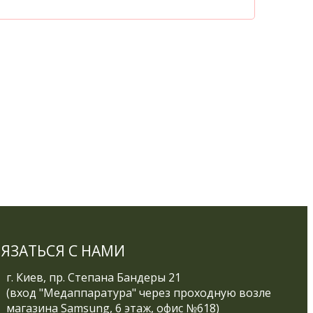
ВЯЗАТЬСЯ С НАМИ
г. Киев, пр. Степана Бандеры 21
(вход "Медаппаратура" через проходную возле
магазина Samsung, 6 этаж, офис №618)