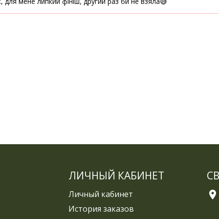
 для мене липкий фініш, другий раз би не взяла😅
ЛИЧНЫЙ КАБИНЕТ
С
Личный кабинет
История заказов