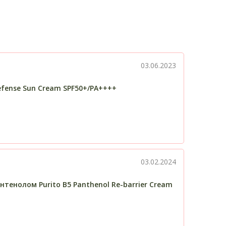
03.06.2023
efense Sun Cream SPF50+/PA++++
03.02.2024
енолом Purito B5 Panthenol Re-barrier Cream