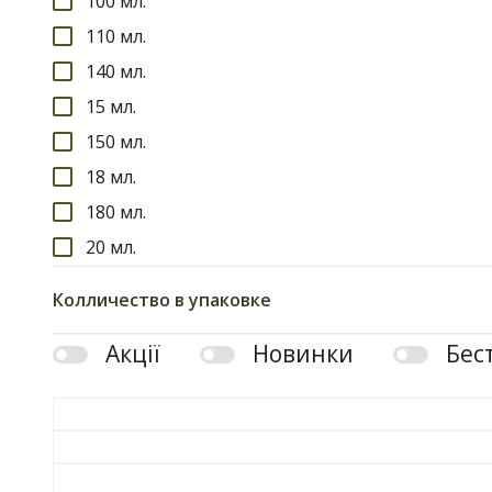
100 мл.
I'm From
110 мл.
Dr.Ceuracle
140 мл.
Oseque
15 мл.
Needly
150 мл.
Purito
18 мл.
180 мл.
20 мл.
200 мл.
Колличество в упаковке
210 мл.
Акції
Новинки
Бес
25 мл.
27 мл.
30 мл.
50 мл.