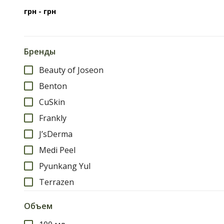
грн -
грн
Бренды
Beauty of Joseon
Benton
CuSkin
Frankly
J’sDerma
Medi Peel
Pyunkang Yul
Terrazen
Dear Klairs
Объем
Manyo Factory