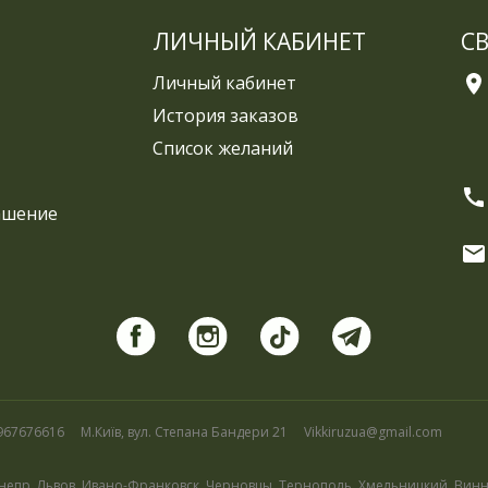
ЛИЧНЫЙ КАБИНЕТ
С
Личный кабинет
История заказов
Список желаний
ашение
967676616
М.Київ, вул. Степана Бандери 21
Vikkiruzua@gmail.com
 Днепр, Львов, Ивано-Франковск, Черновцы, Тернополь, Хмельницкий, Вин