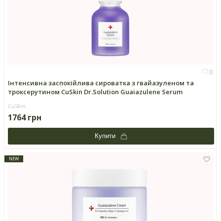
0
Інтенсивна заспокійлива сироватка з гвайазуленом та
троксерутином CuSkin Dr.Solution Guaiazulene Serum
CuSkin
1764 грн
Купити
NEW