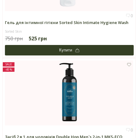
0
Гель для інтимної гігієни Sorted Skin Intimate Hygiene Wash
Sorted Skin
750 грн
525 грн
Купити
SALE
-40 %
0
Засіб 2 в 1 для чоловіків Double Hop Men`s 2-in-1 MKS-ECO