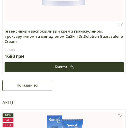
0
Інтенсивний заспокійливий крем з гвайазуленом,
троксерутином та менадiоном CuSkin Dr.Solution Guaiazulene
Cream
CuSkin
1680 грн
Купити
Показати всі
АКЦІЇ
NEW
SALE
-50 %