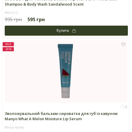
Shampoo & Body Wash Sandalwood Scent
MKS-ECO
995 грн
595 грн
Купити
SALE
-20 %
0
Зволожувальний бальзам-сироватка для губ із кавуном
Manyo What A Melon Moisture Lip Serum
Manyo Factory