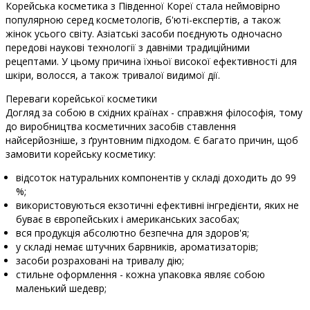
Корейська косметика з Південної Кореї стала неймовірно
популярною серед косметологів, б'юті-експертів, а також
жінок усього світу. Азіатські засоби поєднують одночасно
передові наукові технології з давніми традиційними
рецептами. У цьому причина їхньої високої ефективності для
шкіри, волосся, а також тривалої видимої дії.
Переваги корейської косметики
Догляд за собою в східних країнах - справжня філософія, тому
до виробництва косметичних засобів ставлення
найсерйозніше, з ґрунтовним підходом. Є багато причин, щоб
замовити корейську косметику:
відсоток натуральних компонентів у складі доходить до 99
%;
використовуються екзотичні ефективні інгредієнти, яких не
буває в європейських і американських засобах;
вся продукція абсолютно безпечна для здоров'я;
у складі немає штучних барвників, ароматизаторів;
засоби розраховані на тривалу дію;
стильне оформлення - кожна упаковка являє собою
маленький шедевр;