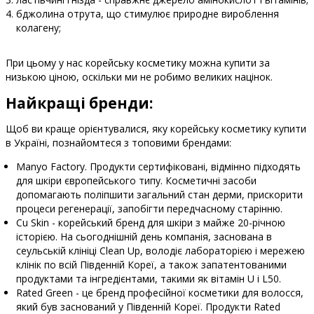
бджолина отрута, що стимулює природне вироблення
колагену;
При цьому у нас корейську косметику можна купити за
низькою ціною, оскільки ми не робимо великих націнок.
Найкращі бренди:
Щоб ви краще орієнтувалися, яку корейську косметику купити
в Україні, познайомтеся з топовими брендами:
Manyo Factory. Продукти сертифіковані, відмінно підходять
для шкіри європейського типу. Косметичні засоби
допомагають поліпшити загальний стан дерми, прискорити
процеси регенерації, запобігти передчасному старінню.
Cu Skin - корейський бренд для шкіри з майже 20-річною
історією. На сьогоднішній день компанія, заснована в
сеульській клініці Clean Up, володіє лабораторією і мережею
клінік по всій Південній Кореї, а також запатентованими
продуктами та інгредієнтами, такими як вітамін U і L50.
Rated Green - це бренд професійної косметики для волосся,
який був заснований у Південній Кореї. Продукти Rated