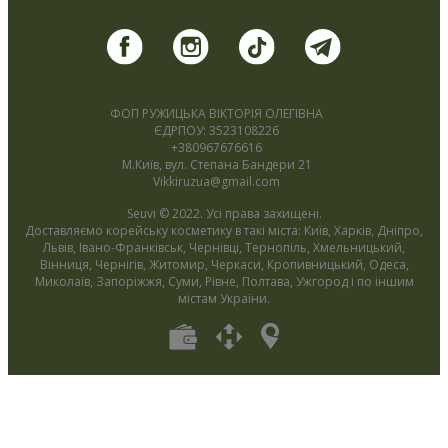
ФОП РУЖИЦЬКА ВІКТОРІЯ ОЛЕГІВНА
ЄДРПОУ: 3523108226
+380967676616
М.Київ, вул. Степана Бандери 21
Vikkiruzua@gmail.com
Seuvi © 2022. Усі права захищені.
Доставляємо корейську косметику в такі міста: Київ, Харків, Дніпро,
Львів, Івано-Франківськ, Чернівці, Тернопіль, Хмельницький,
Вінниця, Чернігів, Житомир, Черкаси, Кропивницький, Одеса,
Миколаїв, Запоріжжя, Суми, Рівне, Полтава, Ужгород і по іншим
містам України.