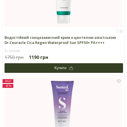
0
Водостійкий сонцезахисний крем з центелою азіатською
Dr.Ceuracle Cica Regen Waterproof Sun SPF50+ PA++++
Dr.Ceuracle
1750 грн
1190 грн
Купити
SALE
-30 %