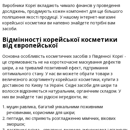
Виробники Кореї вкладають чимало фінансів у проведення
досліджень, продумують кожен компонент для ще більшого
поліпшення якості продукції. У нашому інтернет-магазині
корейської косметики ви напевно знайдете потрібні вам
засоби.
Відмінності корейської косметики
від європейської
Основна особливість косметичних засобів з Південної Кореї -
це спрямованість не на короткочасне маскування дефектів
шкіри, а на тривалий позитивний ефект, підтримання
оптимального стану. У нас ви можете обрати товари з
величезного асортименту корейської косметики, купити з
доставкою по Києву та Україні. Східні засоби для шкіри та
волосся відрізняються натуральним, органічним складом. У
них ви знайдете такі рідкісні інгредієнти, як:
муцин равлика, багатий унікальними поживними
речовинами, корисними для шкіри;
пептиди, які сприяють розгладженню мімічних, вікових
зморшок;
ластівчині гнізда - справжнє джерело амінокислот і вітамінів;