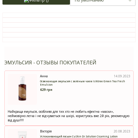
ЭМУЛЬСИЯ - ОТЗЫВЫ ПОКУПАТЕЛЕЙ
Анна
14.09.2023
Освежающая эмульсия с зелёным чаем IsNtree Green Tea Fresh
Emulsion
629 грн
Найкраща емульсія, особливо для тих хто не любить ефектна «маски»,
неймовірно легка і не відчувається на шкірі, користуюсь вже 2й рік, рекомендую
від душі!!!!
Вікторія
20.08.2023
Успокаивающий лосьон CuSkin Dr.Solution Cicaming Lotion