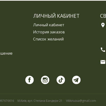
ЛИЧНЫЙ КАБИНЕТ
С
Личный кабинет
История заказов
Список желаний
ашение
967676616
М.Київ, вул. Степана Бандери 21
Vikkiruzua@gmail.com