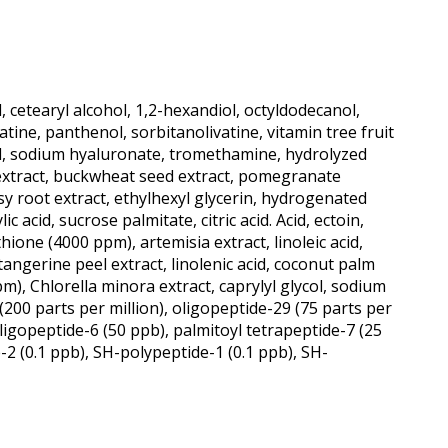
 cetearyl alcohol, 1,2-hexandiol, octyldodecanol,
atine, panthenol, sorbitanolivatine, vitamin tree fruit
iol, sodium hyaluronate, tromethamine, hydrolyzed
d extract, buckwheat seed extract, pomegranate
sy root extract, ethylhexyl glycerin, hydrogenated
ic acid, sucrose palmitate, citric acid. Acid, ectoin,
one (4000 ppm), artemisia extract, linoleic acid,
tangerine peel extract, linolenic acid, coconut palm
pm), Chlorella minora extract, caprylyl glycol, sodium
 (200 parts per million), oligopeptide-29 (75 parts per
oligopeptide-6 (50 ppb), palmitoyl tetrapeptide-7 (25
-2 (0.1 ppb), SH-polypeptide-1 (0.1 ppb), SH-