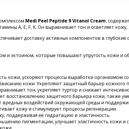
комплексом
Medi Peel Peptide 9 Vitanol Cream
, содержи
ны A, E, F, K. Он выравнивает тон и осветляет кожу, д
печивает доставку активных компонентов в глубокие сл
ом и эктоином, которые повышают упругость кожи и о
сть кожи, ускоряют процессы выработки организмом со
висанию кожи. Укрепляют защитный барьер кожного п
ыравнивает тон, укрепляет тургор и снижает интенсивн
вует восстановлению защитного барьера кожи, также ум
т вредных воздействий окружающей среды и поддержив
ягивает кожу и стимулирует процессы регенерации.
жу, поддерживая её гидратацию и эластичность.
еньшению пигментации, улучшает эластичность кожи 
кожи.