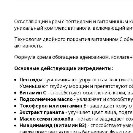
Осветляющий крем с пептидами и витаминным 
уникальный комплекс витанола, включающий витами
Технология двойного покрытия витамином С обес
активность.
Формула крема обогащена аденозином, коллаген
Основные действующие ингредиенты:
Пептиды
- увеличивают упругость и эластично
Уменьшают глубину морщин и препятствуют об
Витамин С
- способствует осветлению кожи, в
Подсолнечное масло
- увлажняет и способст
Токоферол или витамин E
- защищает кожу о
Экстракт граната
- улучшает цвет лица, подт
Масло семян жожоба
- питает и защищает ко
Ниацинамид (витамин B3)
- способствует ум
также помогает укрепить барьерную функцию 