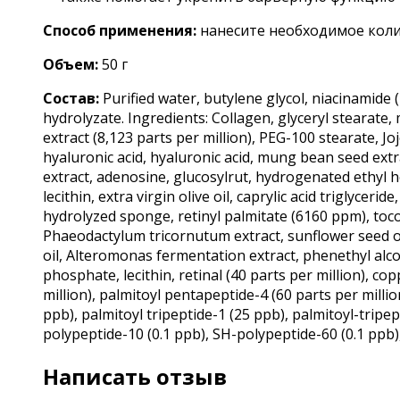
Способ применения:
нанесите необходимое коли
Объем:
5
0 г
Состав:
Purified water, butylene glycol, niacinamide 
hydrolyzate. Ingredients: Collagen, glyceryl stearate, 
extract (8,123 parts per million), PEG-100 stearate, 
hyaluronic acid, hyaluronic acid, mung bean seed extr
extract, adenosine, glucosylrut, hydrogenated ethyl he
lecithin, extra virgin olive oil, caprylic acid triglyceri
hydrolyzed sponge, retinyl palmitate (6160 ppm), toco
Phaeodactylum tricornutum extract, sunflower seed oil,
oil, Alteromonas fermentation extract, phenethyl alcoho
phosphate, lecithin, retinal (40 parts per million), co
million), palmitoyl pentapeptide-4 (60 parts per milli
ppb), palmitoyl tripeptide-1 (25 ppb), palmitoyl-tripe
polypeptide-10 (0.1 ppb), SH-polypeptide-60 (0.1 ppb)
Написать отзыв