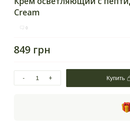
Крем осветляющий с пептид
Cream
0
849 грн
-
+
Купить