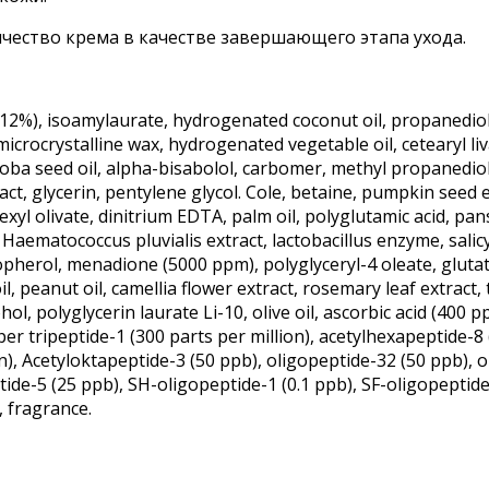
чество крема в качестве завершающего этапа ухода.
(12%), isoamylaurate, hydrogenated coconut oil, propanediol,
microcrystalline wax, hydrogenated vegetable oil, cetearyl liv
Jojoba seed oil, alpha-bisabolol, carbomer, methyl propaned
act, glycerin, pentylene glycol. Cole, betaine, pumpkin see
xyl olivate, dinitrium EDTA, palm oil, polyglutamic acid, pan
de, Haematococcus pluvialis extract, lactobacillus enzyme, salicyl
pherol, menadione (5000 ppm), polyglyceryl-4 oleate, glutathi
 peanut oil, camellia flower extract, rosemary leaf extract, 
l, polyglycerin laurate Li-10, olive oil, ascorbic acid (400 p
pper tripeptide-1 (300 parts per million), acetylhexapeptide-8
on), Acetyloktapeptide-3 (50 ppb), oligopeptide-32 (50 ppb), 
ptide-5 (25 ppb), SH-oligopeptide-1 (0.1 ppb), SF-oligopeptide
, fragrance.