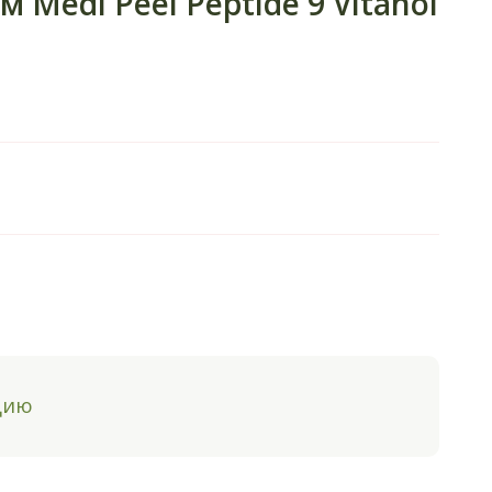
edi Peel Peptide 9 Vitanol
цию