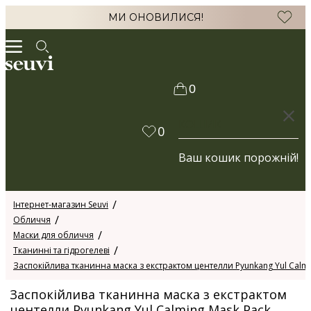
МИ ОНОВИЛИСЯ!
0
КОШИК
0
Ваш кошик порожній!
Інтернет-магазин Seuvi
Обличчя
Маски для обличчя
Тканинні та гідрогелеві
Заспокійлива тканинна маска з екстрактом центелли Pyunkang Yul Calmi
Заспокійлива тканинна маска з екстрактом
центелли Pyunkang Yul Calming Mask Pack