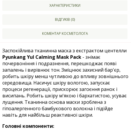
ХАРАКТЕРИСТИКИ
ВІДГУКІВ (0)
КОМЕНТАР КОСМЕТОЛОГА
Заспокійлива тканинна маска з екстрактом центелли
Pyunkang Yul Calming Mask Pack
- знімає
почервоніння і подразнення, перешкоджає появі
запалень і вирівнює тон. Зміцнює захисний бар'єр,
робить шкіру менш чутливою до впливу зовнішнього
середовища. Насичує шкіру вологою, запускає
процеси регенерації, прискорює загоєння ранок і
висипань. Робить шкіру м'якою і бархатистою, усуває
лущення. Тканинна основа маски зроблена з
гіпоалергенного бамбукового волокна і підійде
навіть для найбільш реактивної шкіри.
Головні компоненти: