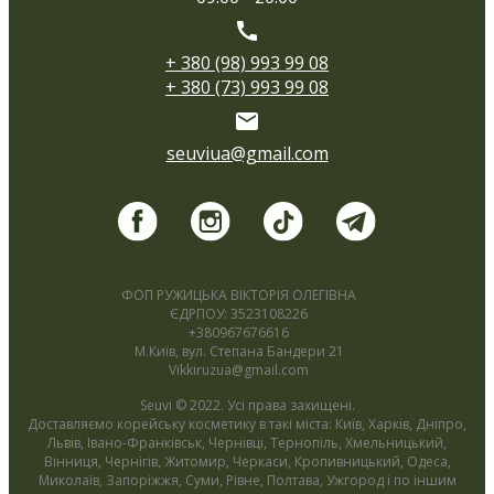
+ 380 (98) 993 99 08
+ 380 (73) 993 99 08
seuviua@gmail.com
ФОП РУЖИЦЬКА ВІКТОРІЯ ОЛЕГІВНА
ЄДРПОУ: 3523108226
+380967676616
М.Київ, вул. Степана Бандери 21
Vikkiruzua@gmail.com
Seuvi © 2022. Усі права захищені.
Доставляємо корейську косметику в такі міста: Київ, Харків, Дніпро,
Львів, Івано-Франківськ, Чернівці, Тернопіль, Хмельницький,
Вінниця, Чернігів, Житомир, Черкаси, Кропивницький, Одеса,
Миколаїв, Запоріжжя, Суми, Рівне, Полтава, Ужгород і по іншим