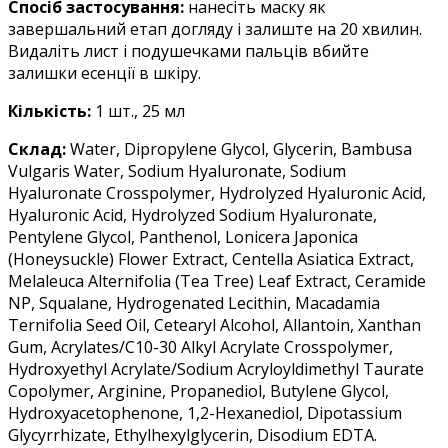
Спосіб застосування:
нанесіть маску як
завершальний етап догляду і залиште на 20 хвилин.
Видаліть лист і подушечками пальців вбийте
залишки есенції в шкіру.
Кількість:
1 шт., 25 мл
Склад:
Water, Dipropylene Glycol, Glycerin, Bambusa
Vulgaris Water, Sodium Hyaluronate, Sodium
Hyaluronate Crosspolymer, Hydrolyzed Hyaluronic Acid,
Hyaluronic Acid, Hydrolyzed Sodium Hyaluronate,
Pentylene Glycol, Panthenol, Lonicera Japonica
(Honeysuckle) Flower Extract, Centella Asiatica Extract,
Melaleuca Alternifolia (Tea Tree) Leaf Extract, Ceramide
NP, Squalane, Hydrogenated Lecithin, Macadamia
Ternifolia Seed Oil, Cetearyl Alcohol, Allantoin, Xanthan
Gum, Acrylates/C10-30 Alkyl Acrylate Crosspolymer,
Hydroxyethyl Acrylate/Sodium Acryloyldimethyl Taurate
Copolymer, Arginine, Propanediol, Butylene Glycol,
Hydroxyacetophenone, 1,2-Hexanediol, Dipotassium
Glycyrrhizate, Ethylhexylglycerin, Disodium EDTA.