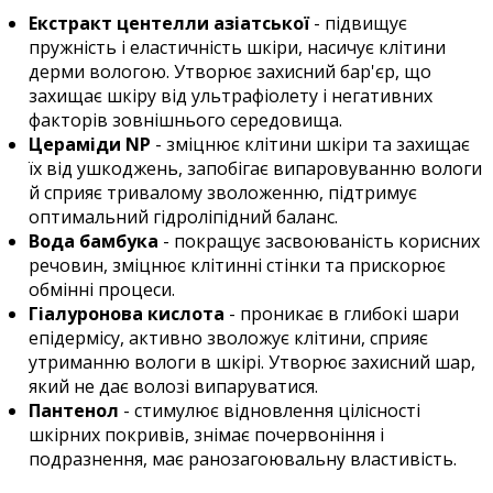
Екстракт центелли
азіатської
- підвищує
пружність і еластичність шкіри, насичує клітини
дерми вологою. Утворює захисний бар'єр, що
захищає шкіру від ультрафіолету і негативних
факторів зовнішнього середовища.
Цераміди NP
- зміцнює клітини шкіри та захищає
їх від ушкоджень, запобігає випаровуванню вологи
й сприяє тривалому зволоженню, підтримує
оптимальний гідроліпідний баланс.
Вода бамбука
- покращує засвоюваність корисних
речовин, зміцнює клітинні стінки та прискорює
обмінні процеси.
Гіалуронова кислота
- проникає в глибокі шари
епідермісу, активно зволожує клітини, сприяє
утриманню вологи в шкірі. Утворює захисний шар,
який не дає волозі випаруватися.
Пантенол
- стимулює відновлення цілісності
шкірних покривів, знімає почервоніння і
подразнення, має ранозагоювальну властивість.