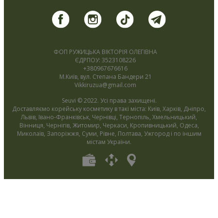
ФОП РУЖИЦЬКА ВІКТОРІЯ ОЛЕГІВНА
ЄДРПОУ: 3523108226
+380967676616
М.Київ, вул. Степана Бандери 21
Vikkiruzua@gmail.com
Seuvi © 2022. Усі права захищені.
Доставляємо корейську косметику в такі міста: Київ, Харків, Дніпро,
Львів, Івано-Франківськ, Чернівці, Тернопіль, Хмельницький,
Вінниця, Чернігів, Житомир, Черкаси, Кропивницький, Одеса,
Миколаїв, Запоріжжя, Суми, Рівне, Полтава, Ужгород і по іншим
містам України.