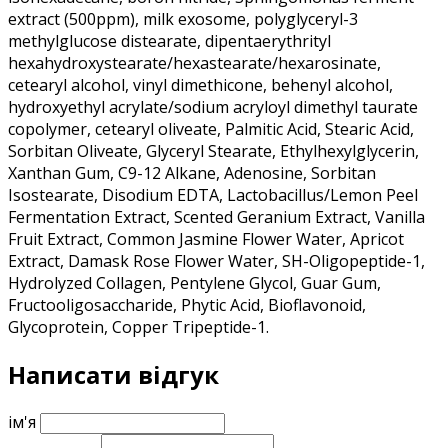
extract (500ppm), milk exosome, polyglyceryl-3
methylglucose distearate, dipentaerythrityl
hexahydroxystearate/hexastearate/hexarosinate,
cetearyl alcohol, vinyl dimethicone, behenyl alcohol,
hydroxyethyl acrylate/sodium acryloyl dimethyl taurate
copolymer, cetearyl oliveate, Palmitic Acid, Stearic Acid,
Sorbitan Oliveate, Glyceryl Stearate, Ethylhexylglycerin,
Xanthan Gum, C9-12 Alkane, Adenosine, Sorbitan
Isostearate, Disodium EDTA, Lactobacillus/Lemon Peel
Fermentation Extract, Scented Geranium Extract, Vanilla
Fruit Extract, Common Jasmine Flower Water, Apricot
Extract, Damask Rose Flower Water, SH-Oligopeptide-1,
Hydrolyzed Collagen, Pentylene Glycol, Guar Gum,
Fructooligosaccharide, Phytic Acid, Bioflavonoid,
Glycoprotein, Copper Tripeptide-1.
Написати відгук
ім'я