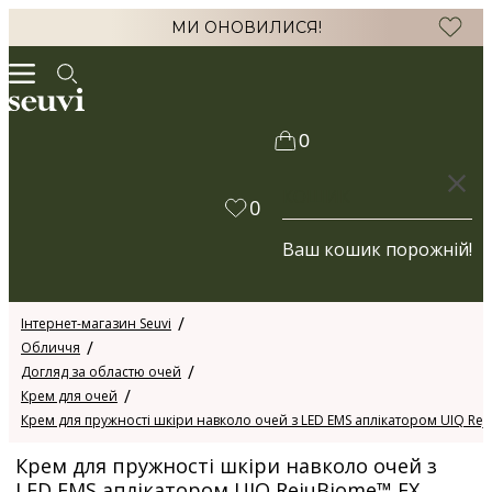
МИ ОНОВИЛИСЯ!
0
КОШИК
0
Ваш кошик порожній!
Інтернет-магазин Seuvi
Обличчя
Догляд за областю очей
Крем для очей
Крем для пружності шкіри навколо очей з LED EMS аплікатором UIQ Reju
Крем для пружності шкіри навколо очей з
LED EMS аплікатором UIQ RejuBiome™ EX