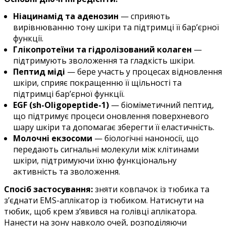
Ніацинамід та аденозин
— сприяють
вирівнюванню тону шкіри та підтримці її бар’єрної
функції.
Глікопротеїни та гідролізований колаген
—
підтримують зволоження та гладкість шкіри.
Пептид міді
— бере участь у процесах відновлення
шкіри, сприяє покращенню її щільності та
підтримці бар’єрної функції.
EGF (sh-Oligopeptide-1)
— біоміметичний пептид,
що підтримує процеси оновлення поверхневого
шару шкіри та допомагає зберегти її еластичність.
Молочні екзосоми
— біологічні наноносії, що
передають сигнальні молекули між клітинами
шкіри, підтримуючи їхню функціональну
активність та зволоження.
Спосіб застосування:
зняти ковпачок із тюбика та
з’єднати EMS-аплікатор із тюбиком. Натиснути на
тюбик, щоб крем з’явився на голівці аплікатора.
Нанести на зону навколо очей, розподіляючи