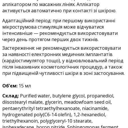
аплікатором по масажних лініях. Аплікатор
активується автоматично при контакті зі шкірою.
Адаптаційний період: при першому використанні
мікрострумова стимуляція може відчуватися
інтенсивніше — рекомендується використовувати
через день протягом перших двох тижнів.
Застереження:
не рекомендується використовувати
за наявності електронних медичних імплантатів
(кардіостимулятор тощо), у відновлювальний період
після інвазивних косметологічних процедур, а також
при підвищеній чутливості шкіри в зоні застосування.
Об'єм:
15
мл
Склад:
Purified water, butylene glycol, propanediol,
diisostearyl malate, glycerin, meadowfoam seed oil,
pentaerythrityl tetraethylhexanoate, niacinamide,
hydrogenated poly(C6-14 olefin), 1,2-hexanediol,
triethylhexanoin, polyglyceryl-10 stearate,
isohexadecane, boron nitride, Sphingomonas ferment