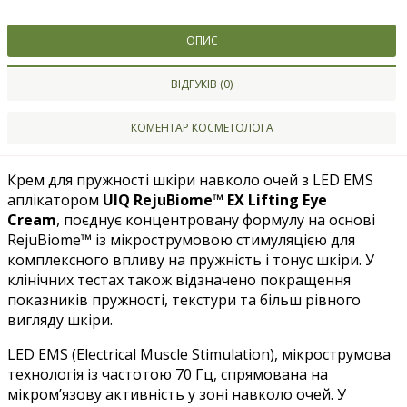
ОПИС
ВІДГУКІВ (0)
КОМЕНТАР КОСМЕТОЛОГА
Крем для пружності шкіри навколо очей з LED EMS
аплікатором
UIQ RejuBiome™ EX Lifting Eye
Cream
,
поєднує концентровану формулу на основі
RejuBiome™ із мікрострумовою стимуляцією для
комплексного впливу на пружність і тонус шкіри.
У
клінічних тестах також відзначено покращення
показників пружності, текстури та більш рівного
вигляду шкіри.
LED EMS (Electrical Muscle Stimulation), мікрострумова
технологія із частотою 70 Гц, спрямована на
мікром’язову активність у зоні навколо очей. У