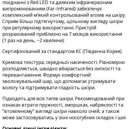
поєднанні з Red LED та далеким інфрачервоним
випромінюванням (Far-Infrared) забезпечує
комплексний м’який контрольований вплив на шкіру.
Сприяє більш підтягнутому, щільному вигляду шкіри
при регулярному використанні. Пристрій
розрахований приблизно на 7 місяців використання
(1 раз на день, ~2 хвилини).
Сертифікований за стандартом KC (Південна Корея).
Кремова текстура, середньої насиченості. Рівномірно
розподіляється, швидко вбирається без липкості та
перевантаження. Формує комфортний
зволожувальний шар, що допомагає утримувати
вологу та підтримувати гладкість шкіри.
Підходить для всіх типів шкіри. Рекомендований при
ознаках втрати пружності, зморшках, набряклості та
“втомленому” вигляді шкіри навколо очей, а також
може застосовуватись у зоні носогубних складок і шиї.
Основні діючі інгредієнти: