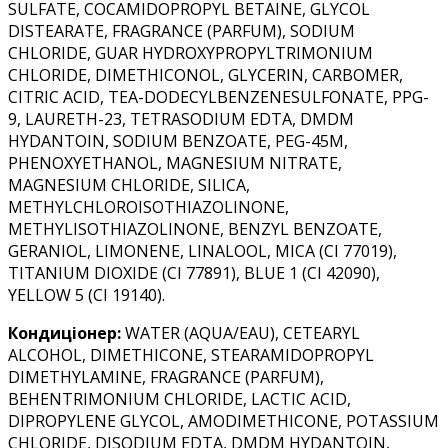
SULFATE, COCAMIDOPROPYL BETAINE, GLYCOL
DISTEARATE, FRAGRANCE (PARFUM), SODIUM
CHLORIDE, GUAR HYDROXYPROPYLTRIMONIUM
CHLORIDE, DIMETHICONOL, GLYCERIN, CARBOMER,
CITRIC ACID, TEA-DODECYLBENZENESULFONATE, PPG-
9, LAURETH-23, TETRASODIUM EDTA, DMDM
HYDANTOIN, SODIUM BENZOATE, PEG-45M,
PHENOXYETHANOL, MAGNESIUM NITRATE,
MAGNESIUM CHLORIDE, SILICA,
METHYLCHLOROISOTHIAZOLINONE,
METHYLISOTHIAZOLINONE, BENZYL BENZOATE,
GERANIOL, LIMONENE, LINALOOL, MICA (CI 77019),
TITANIUM DIOXIDE (CI 77891), BLUE 1 (CI 42090),
YELLOW 5 (CI 19140).
Кондиціонер:
WATER (AQUA/EAU), CETEARYL
ALCOHOL, DIMETHICONE, STEARAMIDOPROPYL
DIMETHYLAMINE, FRAGRANCE (PARFUM),
BEHENTRIMONIUM CHLORIDE, LACTIC ACID,
DIPROPYLENE GLYCOL, AMODIMETHICONE, POTASSIUM
CHLORIDE, DISODIUM EDTA, DMDM HYDANTOIN,