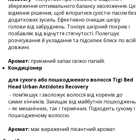
збереження оптимального балансу зволоження. Це
відмінне рішення, щоб впоратися сухістю пасом без
додаткових зусиль. Ефективно очищає шкіру
голови від забруднень. Тонізує шкірний покрив і
позбавляє від відчуття стягнутості. Полегшує
розчісування й укладання та підсилює блиск по всій
довжині.
Аромат:
приємний запах свіжої папайї.
Кондиціонер
для сухого або пошкодженого волосся Tigi Bed
Head Urban Antidotes Recovery
- пом’якшує і зволожує волосся від коренів до
самих кінчиків. Захищає від майбутніх пошкоджень
– як механічних, так і термічних. Підходить сухому і
пошкодженому волоссю.
Аромат:
має виражений пікантний аромат.