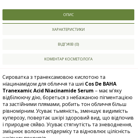
ОПИС
ХАРАКТЕРИСТИКИ
ВІДГУКІВ (0)
КОМЕНТАР КОСМЕТОЛОГА
Сироватка з транексамовою кислотою та
ніацинамідом для обличчя та шиї
Cos De BAHA
Tranexamic Acid Niacinamide Serum
– має м'яку
відбілюючу дію, бореться з небажаною пігментацією
та застійними плямами, робить тон обличчя більш
рівномірним. Усуває тьмяність, зменшує видимість
куперозу, повертає шкірі здоровий вид, що відпочив
і природне сяйво. Усуває стягнутість та зневоднення,
зміцнює волокна епідермісу та відновлює цілісність
шкірних покривів.