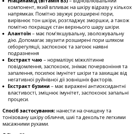
Ніацинамід (вітамін В3)
– відновлювальний
компонент, який впливає на шкіру відразу у кількох
напрямках. Помітно звужує розширені пори,
вирівнює тон шкіри, розгладжує зморшки, а також
помітно покращує стан верхнього шару шкіри.
Алантоїн
– має пом'якшувальну, зволожувальну
дію. Допомагає звузити розширені пори шляхом
себорегуляції, заспокоює та загоює наявні
подразнення
Екстракт чаю
– нормалізує міжклітинне
повідомлення, заспокоює, знімає почервоніння та
запалення, посилює імунітет шкіри та захищає від
негативної руйнівної дії зовнішніх факторів.
Екстракт бузини
– має виражені антиоксидантні
властивості, зміцнює імунітет, заспокоює запальні
процеси.
Спосіб застосування:
нанести на очищену та
тонізовану шкіру обличчя, шиї та декольте легкими
масажними рухами.