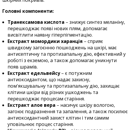
Головні компоненти:
Транексамова кислота
– знижує синтез меланіну,
перешкоджає появі нових плям, допомагає
висвітлити наявну гіперпігментацію.
Екстракт момордики харанція
– сприяє
швидкому загоєнню пошкоджень на шкірі, має
антисептичну та протизапальну дію, ефективний у
роботі з екземою, а також допомагає уникнути
появ шрамів.
Екстракт едельвейсу
– є потужним
антиоксидантом, що надає захисну,
пом'якшувальну та протизапальну дію, захищає
клітини шкіри від різних ушкоджень та
перешкоджає процесам старіння.
Екстракт алое вера
– насичує шкіру вологою,
загоює подразнення та запалення, а також посилює
антиоксидантний захист клітин і тим самим
уповільнює процес старіння.