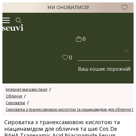
МИ ОНОВИЛИСЯ!
0
КОШИК
0
Ваш кошик порожній!
Інтернет-магазин Seuvi
Обличчя
Сироватки
Сироватка з транексамовою кислотою та ніацинамідом для обличчя та 
Сироватка з транексамовою кислотою та
ніацинамідом для обличчя та шиї Cos De
BAHA Tranexamic Acid Niacinamide Serum