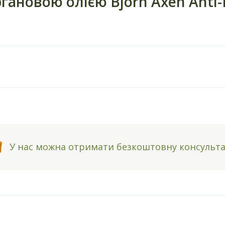
ановою олією Bjorn Axen Anti-F
У нас можна отримати безкоштовну консульт