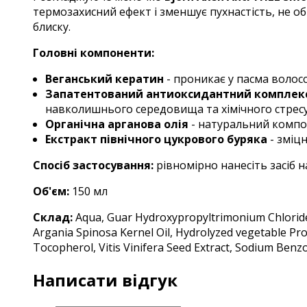
термозахисний ефект і зменшує пухнастість, не об
блиску.
Головні компоненти:
Веганський кератин
- проникає у пасма волос
Запатентований антиоксидантний комплек
навколишнього середовища та хімічного стресу,
Органічна арганова олія
- натуральний компо
Екстракт північного цукрового буряка
- зміц
Спосіб застосування:
рівномірно нанесіть засіб
Об'єм:
1
50 мл
Склад:
Aqua, Guar Hydroxypropyltrimonium Chloride,
Argania Spinosa Kernel Oil, Hydrolyzed vegetable Pro
Tocopherol, Vitis Vinifera Seed Extract, Sodium Benz
Написати відгук