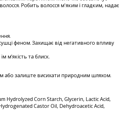
олосся. Робить волосся м'яким і гладким, надає
ння.
 сушці феном. Захищає від негативного впливу
м мʼякість та блиск.
ном або залиште висихати природним шляхом.
Hydrolyzed Corn Starch, Glycerin, Lactic Acid,
 Hydrogenated Castor Oil, Dehydroacetic Acid,