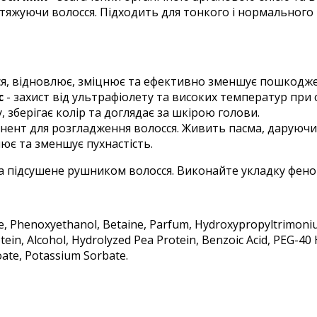
тяжуючи волосся. Підходить для тонкого і нормального в
ся, відновлює, зміцнює та ефективно зменшує пошкодже
с
- захист від ультрафіолету та високих температур при
 зберігає колір та доглядає за шкірою голови.
нент для розгладження волосся. Живить пасма, даруючи ї
нює та зменшує пухнастість.
 на підсушене рушником волосся. Виконайте укладку фе
 Phenoxyethanol, Betaine, Parfum, Hydroxypropyltrimonium 
tein, Alcohol, Hydrolyzed Pea Protein, Benzoic Acid, PEG-40
oate, Potassium Sorbate.