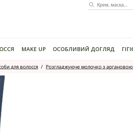
ОССЯ
MAKE UP
ОСОБЛИВИЙ ДОГЛЯД
ГІГ
соби для волосся
Розгладжуюче молочко з аргановою ол