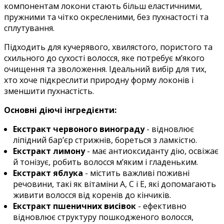
компонентам локони стають більш еластичними,
пружними та чітко окресленими, без пухнастості та
сплутування.
Підходить для кучерявого, хвилястого, пористого та
схильного до сухості волосся, яке потребує м’якого
очищення та зволоження. Ідеальний вибір для тих,
хто хоче підкреслити природну форму локонів і
зменшити пухнастість.
Основні діючі інгредієнти:
Екстракт червоного винограду
- відновлює
ліпідний бар’єр стрижнів, бореться з ламкістю.
Екстракт лимону
- має антиоксиданту дію, освіжає
й тонізує, робить волосся м’яким і гладеньким.
Екстракт яблука
- містить важливі поживні
речовини, такі як вітаміни А, С і Е, які допомагають
живити волосся від коренів до кінчиків.
Екстракт пшеничних висівок
- ефективно
відновлює структуру пошкодженого волосся,