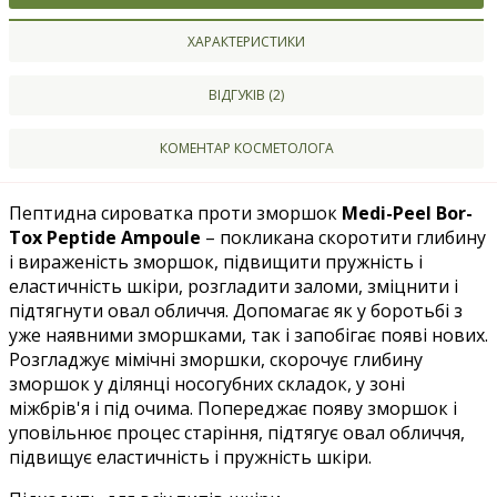
ХАРАКТЕРИСТИКИ
ВІДГУКІВ (2)
КОМЕНТАР КОСМЕТОЛОГА
Пептидна сироватка проти зморшок
Medi-Peel Bor-
Tox Peptide Ampoule
– покликана скоротити глибину
і вираженість зморшок, підвищити пружність і
еластичність шкіри, розгладити заломи, зміцнити і
підтягнути овал обличчя. Допомагає як у боротьбі з
уже наявними зморшками, так і запобігає появі нових.
Розгладжує мімічні зморшки, скорочує глибину
зморшок у ділянці носогубних складок, у зоні
міжбрів'я і під очима. Попереджає появу зморшок і
уповільнює процес старіння, підтягує овал обличчя,
підвищує еластичність і пружність шкіри.