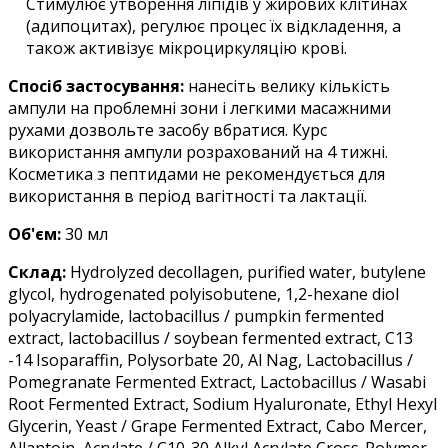
Стимулює утворення ліпідів у жирових клітинах
(адипоцитах), регулює процес їх відкладення, а
також активізує мікроциркуляцію крові.
Спосіб застосування:
нанесіть велику кількість
ампули на проблемні зони і легкими масажними
рухами дозвольте засобу вбратися. Курс
використання ампули розрахований на 4 тижні.
Косметика з пептидами не рекомендується для
використання в період вагітності та лактації.
Об'єм:
30 мл
Склад:
Hydrolyzed decollagen, purified water, butylene
glycol, hydrogenated polyisobutene, 1,2-hexane diol
polyacrylamide, lactobacillus / pumpkin fermented
extract, lactobacillus / soybean fermented extract, C13
-14 Isoparaffin, Polysorbate 20, Al Nag, Lactobacillus /
Pomegranate Fermented Extract, Lactobacillus / Wasabi
Root Fermented Extract, Sodium Hyaluronate, Ethyl Hexyl
Glycerin, Yeast / Grape Fermented Extract, Cabo Mercer,
Allantoin, Acrylate / C10-30 Alkyl Acrylate Cross-Polymer