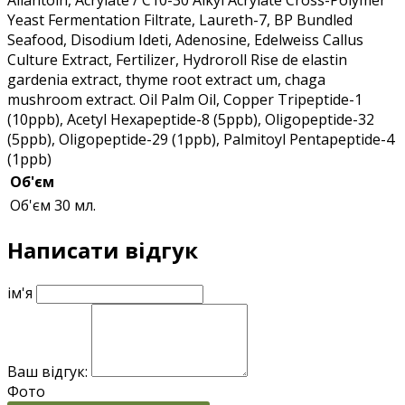
Yeast Fermentation Filtrate, Laureth-7, BP Bundled
Seafood, Disodium Ideti, Adenosine, Edelweiss Callus
Culture Extract, Fertilizer, Hydroroll Rise de elastin
gardenia extract, thyme root extract um, chaga
mushroom extract. Oil Palm Oil, Copper Tripeptide-1
(10ppb), Acetyl Hexapeptide-8 (5ppb), Oligopeptide-32
(5ppb), Oligopeptide-29 (1ppb), Palmitoyl Pentapeptide-4
(1ppb)
Об'єм
Об'єм
30 мл.
Написати відгук
ім'я
Ваш відгук:
Фото