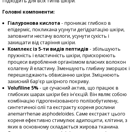
Підходить для всіх типів шкіри.
Головні компоненти:
Гіалуронова кислота
- проникає глибоко в
епідерміс, покликана усунути дегідратацію шкіри,
заповнити нестачу вологи, усунути сухість і
захищати від старіння шкіри.
Комплекс із 5-ти видів пептидів
- збільшують
пружність і еластичність шкіри, прискорюють
процеси вироблення організмом власних волокон
колагену й еластину. Зменшують глибину зморшок і
перешкоджають обвисанню шкіри. Зміцнюють
захисний бар'єр шкірного покриву.
Volufiline 5%
- це сучасний актив, що працює в
глибоких шарах шкіри без ін'єкцій. Він являє собою
комбінацію гідрогенізованого поліізобутилену,
синтетичної олії та екстракту кореня рослини
anemarrhenae asphodeloides. Саме екстракт цього
кореня ефективно стимулює адипоцити, клітини, з
яких в основному складається жирова тканина.