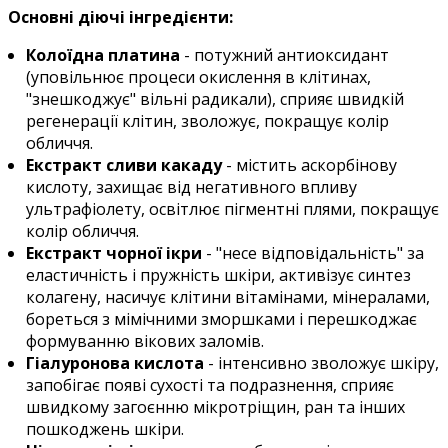
Основні діючі інгредієнти:
Колоїдна платина
- потужний антиоксидант
(уповільнює процеси окислення в клітинах,
"знешкоджує" вільні радикали), сприяє швидкій
регенерації клітин, зволожує, покращує колір
обличчя.
Екстракт сливи какаду
- містить аскорбінову
кислоту, захищає від негативного впливу
ультрафіолету, освітлює пігментні плями, покращує
колір обличчя.
Екстракт чорної ікри
- "несе відповідальність" за
еластичність і пружність шкіри, активізує синтез
колагену, насичує клітини вітамінами, мінералами,
бореться з мімічними зморшками і перешкоджає
формуванню вікових заломів.
Гіалуронова кислота
- інтенсивно зволожує шкіру,
запобігає появі сухості та подразнення, сприяє
швидкому загоєнню мікротріщин, ран та інших
пошкоджень шкіри.