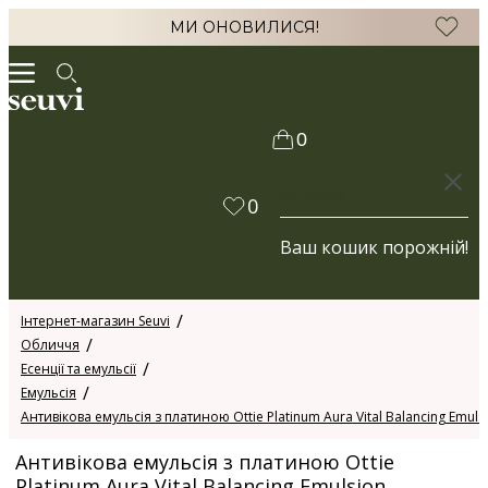
МИ ОНОВИЛИСЯ!
0
КОШИК
0
Ваш кошик порожній!
Інтернет-магазин Seuvi
Обличчя
Есенції та емульсії
Емульсія
Антивікова емульсія з платиною Ottie Platinum Aura Vital Balancing Emuls
Антивікова емульсія з платиною Ottie
Platinum Aura Vital Balancing Emulsion