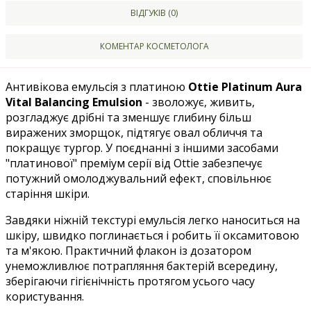
ВІДГУКІВ (0)
КОМЕНТАР КОСМЕТОЛОГА
Антивікова емульсія з платиною
Ottie Platinum Aura
Vital Balancing Emulsion
- зволожує, живить,
розгладжує дрібні та зменшує глибину більш
виражених зморщок, підтягує овал обличчя та
покращує тургор. У поєднанні з іншими засобами
"платинової" преміум серії від Ottie забезпечує
потужний омолоджувальний ефект, сповільнює
старіння шкіри.
Завдяки ніжній текстурі емульсія легко наноситься на
шкіру, швидко поглинається і робить її оксамитовою
та м'якою. Практичний флакон із дозатором
унеможливлює потрапляння бактерій всередину,
зберігаючи гігієнічність протягом усього часу
користування.