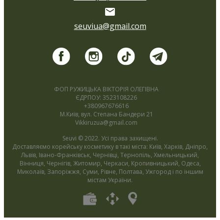
seuviua@gmail.com
ФОП РУЖИЦЬКА ВІКТОРІЯ ОЛЕГІВНА
ЄДРПОУ: 3523108226
+380967676616
М.Київ, вул. Степана Бандери 21
Vikkiruzua@gmail.com
Seuvi © 2022. Усі права захищені.
Доставляємо корейську косметику в такі міста: Київ, Харків, Дніпро,
Львів, Івано-Франківськ, Чернівці, Тернопіль, Хмельницький,
Вінниця, Чернігів, Житомир, Черкаси, Кропивницький, Одеса,
Миколаїв, Запоріжжя, Суми, Рівне, Полтава, Ужгород і по іншим
містам України.