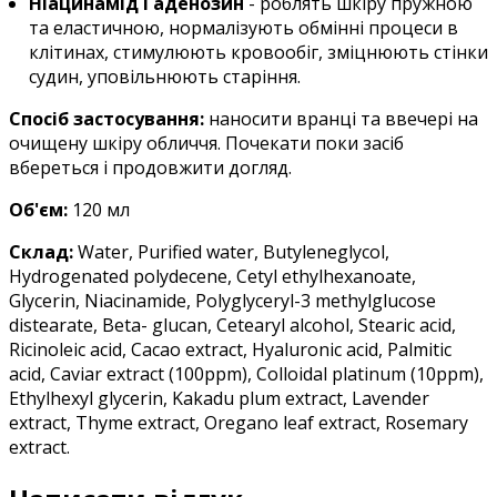
Ніацинамід і аденозин
- роблять шкіру пружною
та еластичною, нормалізують обмінні процеси в
клітинах, стимулюють кровообіг, зміцнюють стінки
судин, уповільнюють старіння.
Спосіб застосування:
наносити вранці та ввечері на
очищену шкіру обличчя. Почекати поки засіб
вбереться і продовжити догляд.
Об'єм:
12
0 мл
Склад:
Water, Purified water, Butyleneglycol,
Hydrogenated polydecene, Cetyl ethylhexanoate,
Glycerin, Niacinamide, Polyglyceryl-3 methylglucose
distearate, Beta- glucan, Cetearyl alcohol, Stearic acid,
Ricinoleic acid, Cacao extract, Hyaluronic acid, Palmitic
acid, Caviar extract (100ppm), Colloidal platinum (10ppm),
Ethylhexyl glycerin, Kakadu plum extract, Lavender
extract, Thyme extract, Oregano leaf extract, Rosemary
extract.