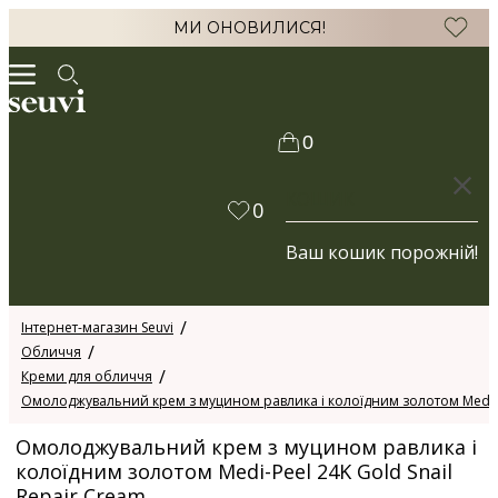
МИ ОНОВИЛИСЯ!
0
КОШИК
0
Ваш кошик порожній!
Інтернет-магазин Seuvi
Обличчя
Креми для обличчя
Омолоджувальний крем з муцином равлика і колоїдним золотом Medi-Pe
Омолоджувальний крем з муцином равлика і
колоїдним золотом Medi-Peel 24K Gold Snail
Repair Cream