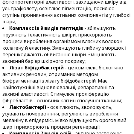
фотопротекторні властивості, захищаючи шкіру від
ультрафіолету, освітлює пігментацію, посилює
ступінь проникнення активних компонентів у глибокі
шари;
Комплекс із 9 видів пептидів
- збільшують
пружність і еластичність шкіри, прискорюють
процеси вироблення організмом власних волокон
колагену й еластину. Зменшують глибину зморшок і
перешкоджають обвисанню шкіри. Зміцнюють
захисний бар'єр шкірного покриву.;
Лізат біфідобактерій
- це комплекс біологічно
активних речовин, отриманих методом
біофрагментації з лізату біфідобактерій. Має
найпотужніші відновлювальні, репаративні та
захисні властивості. Стимулює проліферацію
фібробластів - основних клітин сполучної тканини;
Лактобактерії
- освітлюють, зволожують,
усувають почервоніння, регулюють вироблення
меланіну в епідермісі, м'яко відлущують ороговілий
шар і прискорюють процеси регенерації;
Комплекс із 7 видів олій
- активно заспокоює,