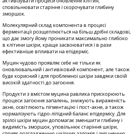
активізувати процеси оновлення клітин,
сповільнювати старіння і скорочувати глибину
зморшок.
Молекулярний склад компонента в процесі
ферментації розщеплюється на більш дрібні складові,
що дає змогу йому проникати максимально глибоко
в клітини шкіри, краще засвоюватися і в рази
ефективніше впливати на епідерміс.
Муцин чудово проявляє себе не тільки як
оновлювальний і антивіковий компонент, але також
буде корисний і для проблемної шкіри завдяки своїй
високій здатності до загоєння.
Продукти з вмістом муцина равлика прискорюють
процеси загоєння запалень, знижують вираженість
акне, освітлюють пігментацію і пост-акне, а також
нормалізують гідро-ліпідний баланс епідермісу. Для
зрілої шкіри муцин допомагає зменшити глибину і
видимість зморшок, уповільнює старіння шкіри,
сприяє розгладженню шкірних заломів і зміцненню