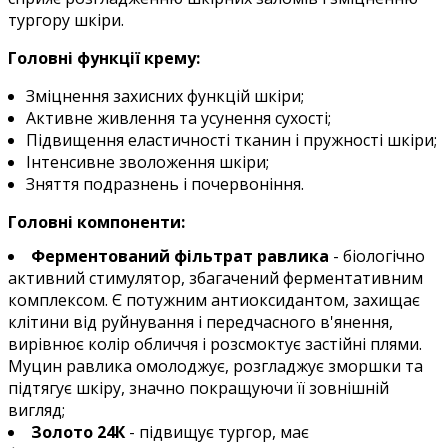
тургору шкіри.
Головні функції крему:
Зміцнення захисних функцій шкіри;
Активне живлення та усунення сухості;
Підвищення еластичності тканин і пружності шкіри;
Інтенсивне зволоження шкіри;
Зняття подразнень і почервоніння.
Головні компоненти:
Ферментований фільтрат равлика
- біологічно
активний стимулятор, збагачений ферментативним
комплексом. Є потужним антиоксидантом, захищає
клітини від руйнування і передчасного в'янення,
вирівнює колір обличчя і розсмоктує застійні плями.
Муцин равлика омолоджує, розгладжує зморшки та
підтягує шкіру, значно покращуючи її зовнішній
вигляд;
Золото 24К
- підвищує тургор, має