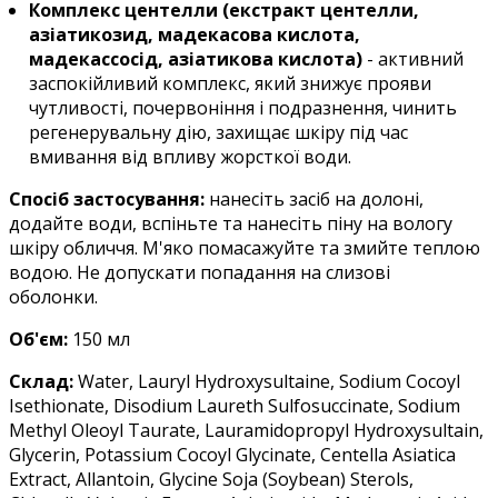
Комплекс центелли (екстракт центелли,
азіатикозид, мадекасова кислота,
мадекассосід, азіатикова кислота)
- активний
заспокійливий комплекс, який знижує прояви
чутливості, почервоніння і подразнення, чинить
регенерувальну дію, захищає шкіру під час
вмивання від впливу жорсткої води.
Спосіб застосування:
нанесіть засіб на долоні,
додайте води, вспіньте та нанесіть піну на вологу
шкіру обличчя. М'яко помасажуйте та змийте теплою
водою. Не допускати попадання на слизові
оболонки.
Об'єм:
150 мл
Склад:
Water, Lauryl Hydroxysultaine, Sodium Cocoyl
Isethionate, Disodium Laureth Sulfosuccinate, Sodium
Methyl Oleoyl Taurate, Lauramidopropyl Hydroxysultain,
Glycerin, Potassium Cocoyl Glycinate, Centella Asiatica
Extract, Allantoin, Glycine Soja (Soybean) Sterols,