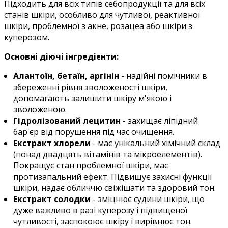
Підходить для всіх типів себопродукції та для всіх
станів шкіри, особливо для чутливої, реактивної
шкіри, проблемної з акне, розацеа або шкіри з
куперозом.
Основні діючі інгредієнти:
Алантоїн, бетаїн, аргінін
- надійні помічники в
збереженні рівня зволоженості шкіри,
допомагають залишити шкіру м'якою і
зволоженою.
Гідролізований лецитин
- захищає ліпідний
бар'єр від порушення під час очищення.
Екстракт хлорели
- має унікальний хімічний склад
(понад двадцять вітамінів та мікроелементів).
Покращує стан проблемної шкіри, має
протизапальний ефект. Підвищує захисні функції
шкіри, надає обличчю свіжішати та здоровий тон.
Екстракт солодки
- зміцнює судини шкіри, що
дуже важливо в разі куперозу і підвищеної
чутливості, заспокоює шкіру і вирівнює тон.