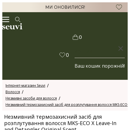
МИ ОНОВИЛИСЯ!
0
КОШИК
0
Ваш кошик порожній!
Інтернет-магазин Seuvi
Волосся
Незмивні засоби для волосся
Незмивний термозахисний засіб для розплутування волосся MKS-ECO X Le
Незмивний термозахисний засіб для
розплутування волосся MKS-ECO X Leave-In
and Detangler Original Scent