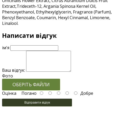
Officinalis Flower Extract, Citrus Aurantium Dulcis Fruit
Extract,Trideceth-12, Argania Spinosa Kernel Oil,
Phenoxyethanol, Ethylhexylglycerin, Fragrance (Parfum),
Benzyl Benzoate, Coumarin, Hexyl Cinnamal, Limonene,
Linalool.
Написати відгук
ім'я
Ваш відгук:
Фото
ОБЕРІТЬ ФАЙЛИ
Оцінка
Погано
Добре
Відправити відгук