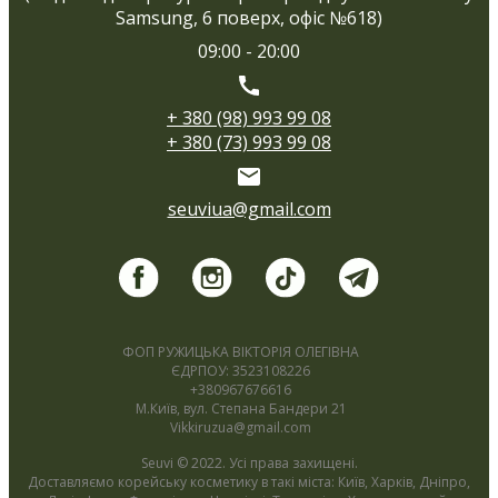
Samsung, 6 поверх, офіс №618)
09:00 - 20:00
+ 380 (98) 993 99 08
+ 380 (73) 993 99 08
seuviua@gmail.com
ФОП РУЖИЦЬКА ВІКТОРІЯ ОЛЕГІВНА
ЄДРПОУ: 3523108226
+380967676616
М.Київ, вул. Степана Бандери 21
Vikkiruzua@gmail.com
Seuvi © 2022. Усі права захищені.
Доставляємо корейську косметику в такі міста: Київ, Харків, Дніпро,