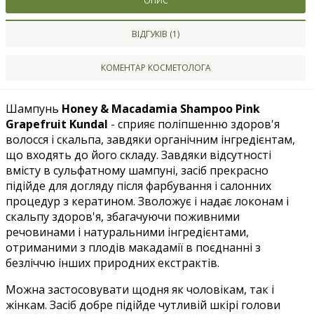
ОПИС
ВІДГУКІВ (1)
КОМЕНТАР КОСМЕТОЛОГА
Шампунь
Honey & Macadamia Shampoo Pink
Grapefruit Kundal
- сприяє поліпшенню здоров'я
волосся і скальпа, завдяки органічним інгредієнтам,
що входять до його складу. Завдяки відсутності
вмісту в сульфатному шампуні, засіб прекрасно
підійде для догляду після фарбування і салонних
процедур з кератином. Зволожує і надає локонам і
скальпу здоров'я, збагачуючи поживними
речовинами і натуральними інгредієнтами,
отриманими з плодів макадамії в поєднанні з
безліччю інших природних екстрактів.
Можна застосовувати щодня як чоловікам, так і
жінкам. Засіб добре підійде чутливій шкірі голови