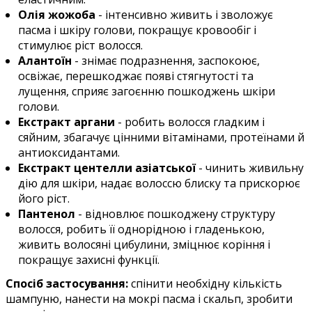
Олія жожоба
- інтенсивно живить і зволожує
пасма і шкіру голови, покращує кровообіг і
стимулює ріст волосся.
Алантоїн
- знімає подразнення, заспокоює,
освіжає, перешкоджає появі стягнутості та
лущення, сприяє загоєнню пошкоджень шкіри
голови.
Екстракт аргани
- робить волосся гладким і
сяйним, збагачує цінними вітамінами, протеїнами й
антиоксидантами.
Екстракт центелли азіатської
- чинить живильну
дію для шкіри, надає волоссю блиску та прискорює
його ріст.
Пантенол
- відновлює пошкоджену структуру
волосся, робить її однорідною і гладенькою,
живить волосяні цибулини, зміцнює коріння і
покращує захисні функції.
Спосіб застосування:
спінити необхідну кількість
шампуню, нанести на мокрі пасма і скальп, зробити