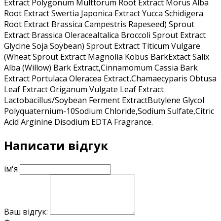
Extract Polygonum Multtorum Root Extract Morus Alba
Root Extract Swertia Japonica Extract Yucca Schidigera
Root Extract Brassica Campestris Rapeseed) Sprout
Extract Brassica OleraceaItalica Broccoli Sprout Extract
Glycine Soja Soybean) Sprout Extract Titicum Vulgare
(Wheat Sprout Extract Magnolia Kobus BarkExtact Salix
Alba (Willow) Bark Extract,Cinnamomum Cassia Bark
Extract Portulaca Oleracea Extract,Chamaecyparis Obtusa
Leaf Extract Origanum Vulgate Leaf Extract
Lactobacillus/Soybean Ferment ExtractButylene Glycol
Polyquaternium-10Sodium Chloride,Sodium Sulfate,Citric
Acid Arginine Disodium EDTA Fragrance.
Написати відгук
ім'я
Ваш відгук: