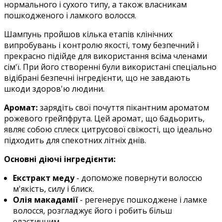
нормального і сухого типу, а також власникам
пошкодженого і ламкого волосся.
Шампунь пройшов кілька етапів клінічних
випробувань і контролю якості, тому безпечний і
прекрасно підійде для використання всіма членами
сім'ї. При його створенні були використані спеціально
відібрані безпечні інгредієнти, що не завдають
шкоди здоров'ю людини.
Аромат:
зарядіть свої почуття пікантним ароматом
рожевого грейпфрута. Цей аромат, що бадьорить,
являє собою сплеск цитрусової свіжості, що ідеально
підходить для спекотних літніх днів.
Основні діючі інгредієнти:
Екстракт меду
- допоможе повернути волоссю
м'якість, силу і блиск.
Олія макадамії
- регенерує пошкоджене і ламке
волосся, розгладжує його і робить більш
еластичним.