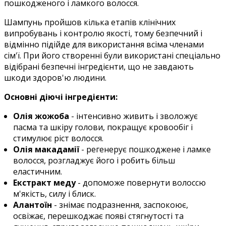
пошкодженого і ламкого волосся.
Шампунь пройшов кілька етапів клінічних
випробувань і контролю якості, тому безпечний і
відмінно підійде для використання всіма членами
сім'ї. При його створенні були використані спеціально
відібрані безпечні інгредієнти, що не завдають
шкоди здоров'ю людини.
Основні діючі інгредієнти:
Олія жожоба
- інтенсивно живить і зволожує
пасма та шкіру голови, покращує кровообіг і
стимулює ріст волосся.
Олія макадамії
- регенерує пошкоджене і ламке
волосся, розгладжує його і робить більш
еластичним.
Екстракт меду
- допоможе повернути волоссю
м'якість, силу і блиск.
Алантоїн
- знімає подразнення, заспокоює,
освіжає, перешкоджає появі стягнутості та