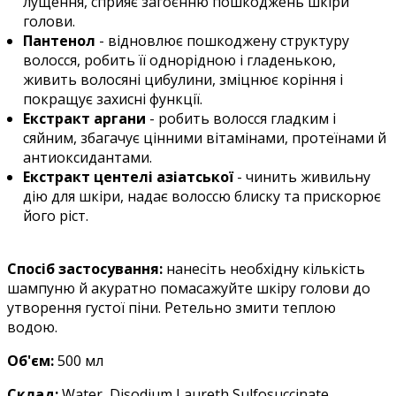
лущення, сприяє загоєнню пошкоджень шкіри
голови.
Пантенол
- відновлює пошкоджену структуру
волосся, робить її однорідною і гладенькою,
живить волосяні цибулини, зміцнює коріння і
покращує захисні функції.
Екстракт аргани
- робить волосся гладким і
сяйним, збагачує цінними вітамінами, протеїнами й
антиоксидантами.
Екстракт центелі азіатської
- чинить живильну
дію для шкіри, надає волоссю блиску та прискорює
його ріст.
Спосіб застосування:
нанесіть необхідну кількість
шампуню й акуратно помасажуйте шкіру голови до
утворення густої піни. Ретельно змити теплою
водою.
Об'єм:
5
00 мл
Склад:
Water, Disodium Laureth Sulfosuccinate,