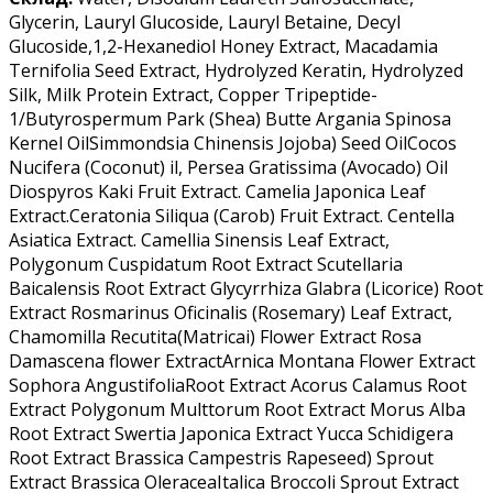
Glycerin, Lauryl Glucoside, Lauryl Betaine, Decyl
Glucoside,1,2-Hexanediol Honey Extract, Macadamia
Ternifolia Seed Extract, Hydrolyzed Keratin, Hydrolyzed
Silk, Milk Protein Extract, Copper Tripeptide-
1/Butyrospermum Park (Shea) Butte Argania Spinosa
Kernel OilSimmondsia Chinensis Jojoba) Seed OilCocos
Nucifera (Coconut) il, Persea Gratissima (Avocado) Oil
Diospyros Kaki Fruit Extract. Camelia Japonica Leaf
Extract.Ceratonia Siliqua (Carob) Fruit Extract. Centella
Asiatica Extract. Camellia Sinensis Leaf Extract,
Polygonum Cuspidatum Root Extract Scutellaria
Baicalensis Root Extract Glycyrrhiza Glabra (Licorice) Root
Extract Rosmarinus Oficinalis (Rosemary) Leaf Extract,
Chamomilla Recutita(Matricai) Flower Extract Rosa
Damascena flower ExtractArnica Montana Flower Extract
Sophora AngustifoliaRoot Extract Acorus Calamus Root
Extract Polygonum Multtorum Root Extract Morus Alba
Root Extract Swertia Japonica Extract Yucca Schidigera
Root Extract Brassica Campestris Rapeseed) Sprout
Extract Brassica OleraceaItalica Broccoli Sprout Extract