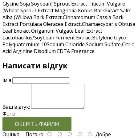
Glycine Soja Soybean) Sprout Extract Titicum Vulgare
(Wheat Sprout Extract Magnolia Kobus BarkExtact Salix
Alba (Willow) Bark Extract,Cinnamomum Cassia Bark
Extract Portulaca Oleracea Extract,Chamaecyparis Obtusa
Leaf Extract Origanum Vulgate Leaf Extract
Lactobacillus/Soybean Ferment ExtractButylene Glycol
Polyquaternium-10Sodium Chloride,Sodium Sulfate,Citric
Acid Arginine Disodium EDTA Fragrance.
Написати відгук
ім'я
Ваш відгук:
Фото
ОБЕРІТЬ ФАЙЛИ
Оцінка
Погано
Добре