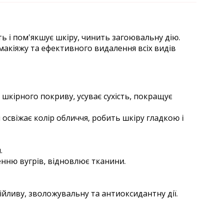
ь і пом'якшує шкіру, чинить загоювальну дію.
емакіяжу та ефективного видалення всіх видів
 шкірного покриву, усуває сухість, покращує
 освіжає колір обличчя, робить шкіру гладкою і
.
енню вугрів, відновлює тканини.
ійливу, зволожувальну та антиоксидантну дії.