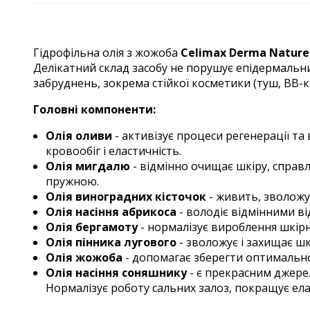
Гідрофільна олія з жожоба
Celimax Derma Nature 
Делікатний склад засобу не порушує епідермальний
забруднень, зокрема стійкої косметики (туш, ВВ-к
Головні компоненти
:
Олія оливи
- активізує процеси регенерації та
кровообіг і еластичність.
Олія мигдалю
- відмінно очищає шкіру, справл
пружною.
Олія виноградних кісточок
- живить, зволожує
Олія насіння абрикоса
- володіє відмінними в
Олія бергамоту
- нормалізує вироблення шкірн
Олія пінника лугового
- зволожує і захищає шк
Олія жожоба
- допомагає зберегти оптимально
Олія насіння соняшнику
- є прекрасним джерел
Нормалізує роботу сальних залоз, покращує ела