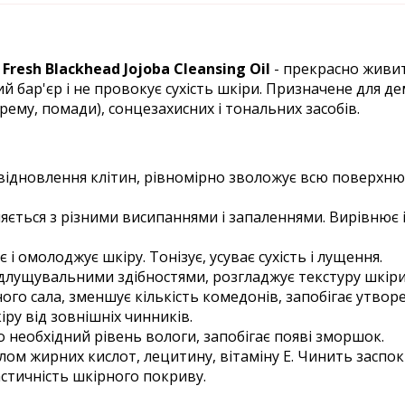
Fresh Blackhead Jojoba Cleansing Oil
- прекрасно живит
 бар'єр і не провокує сухість шкіри. Призначене для д
рему, помади), сонцезахисних і тональних засобів.
 відновлення клітин, рівномірно зволожує всю поверхню
яється з різними висипаннями і запаленнями. Вирівнює і
 і омолоджує шкіру. Тонізує, усуває сухість і лущення.
ідлущувальними здібностями, розгладжує текстуру шкіри
ого сала, зменшує кількість комедонів, запобігає утвор
іру від зовнішніх чинників.
 необхідний рівень вологи, запобігає появі зморшок.
ом жирних кислот, лецитину, вітаміну Е. Чинить заспок
стичність шкірного покриву.