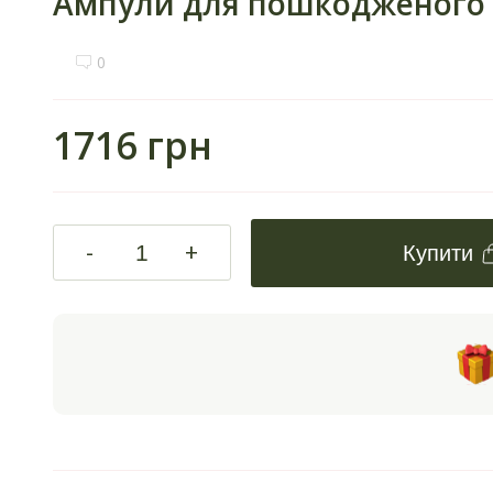
Ампули для пошкодженого в
0
1716 грн
-
+
Купити