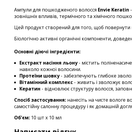
Ампули для пошкодженого волосся
Envie Keratin
зовнішніх впливів, термічного та хімічного пошк
Цей продукт створений для того, щоб повернути в
Біологічно активні органічні компоненти, доведена
Основні діючі інгредієнти:
Екстракт насіння льону
- містить поліненасич
навколо кожної волосини.
Протеїни шовку
- забезпечують глибоке зволож
Вітамінний комплекс
- живить і зволожує воло
Кератин
- відновлює структуру волосся, заповн
Спосіб застосування:
нанесіть на чисте вологе в
самостійну салонну процедуру і як домашній догля
Об'єм:
10 шт х 1
0 мл
Написати відгук