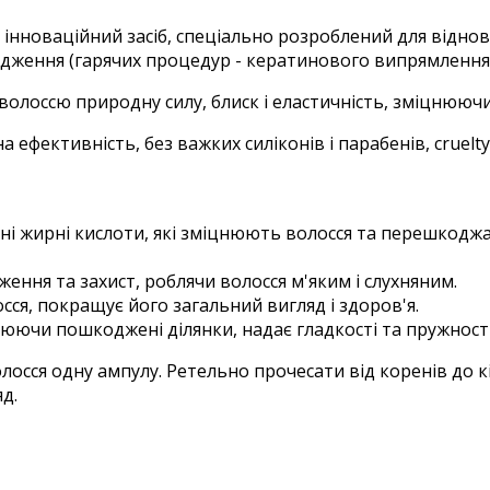
- інноваційний засіб, спеціально розроблений для відно
одження (гарячих процедур - кератинового випрямлення, 
олоссю природну силу, блиск і еластичність, зміцнюючи
 ефективність, без важких силіконів і парабенів, cruelty
ені жирні кислоти, які зміцнюють волосся та перешкодж
ення та захист, роблячи волосся м'яким і слухняним.
сся, покращує його загальний вигляд і здоров'я.
юючи пошкоджені ділянки, надає гладкості та пружності
олосся одну ампулу. Ретельно прочесати від коренів до 
д.