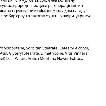
клітин і стимулює вироблення колагену.
ускає природні процеси регенерації клітин.
ка за структурним і хімічним складом нагадує
лює бар’єрну та захисну функцію шкіри, утримує
olyisobutene, Sorbitan Stearate, Cetearyl Alcohol,
id, Glyceryl Stearate, Dimethicone, Vitis Vinifera
azel) Leaf Water, Arnica Montana Flower Extract,