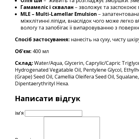
Олія ши
– живить та розгладжує зморшки. Змен
Гамамеліс і сквалан
– зволожує та заспокоює п
MLE – Multi-Lamellar Emulsion
– запатентована 
міжклітинні ліпіди, внаслідок чого може легко
вологу та запобігає її випаровуванню з поверх
Спосіб застосування:
нанесіть на суху, чисту шкі
Об'єм:
4
00 мл
Склад:
Water/Aqua, Glycerin, Caprylic/Capric Triglyc
Hydrogenated Vegatable Oil, Pentylene Glycol, Ethylhe
(Grape) Seed Oil, Camellia Oleifera Seed Oil, Squalan
Dipentaerythrityl Hexa.
Написати відгук
ім'я