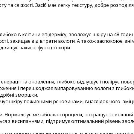
ту та свіжості. Засіб має легку текстуру, добре розподі
либоко в клітини епідермісу, зволожує шкіру на 48 годи
нутості, захищає від втрати вологи. А також заспокоює, з
двищує захисні функції шкіри.
нерації та оновлення, глибоко відлущує і полірує пове
оження і перешкоджає випаровуванню вологи з глибоких
 дрібні зморшки.
ичує шкіру поживними речовинами, внаслідок чого зміцн
. Нормалізує метаболічні процеси, покращує зовнішній
ься з висипаннями, підтримує оптимальний рівень зволо