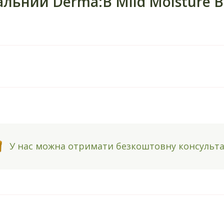
льний Derma:B Mild Moisture B
У нас можна отримати безкоштовну консульт