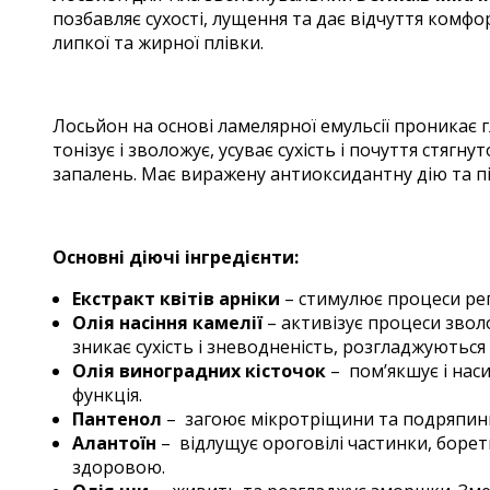
позбавляє сухості, лущення та дає відчуття комфор
липкої та жирної плівки.
Лосьйон на основі ламелярної емульсії проникає г
тонізує і зволожує, усуває сухість і почуття стяг
запалень. Має виражену антиоксидантну дію та пі
Основні діючі інгредієнти:
Екстракт квітів арніки
– стимулює процеси реге
Олія насіння камелії
– активізує процеси звол
зникає сухість і зневодненість, розгладжуються
Олія виноградних кісточок
– пом’якшує і нас
функція.
Пантенол
– загоює мікротріщини та подряпини
Алантоїн
– відлущує ороговілі частинки, борет
здоровою.