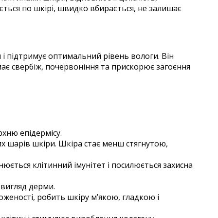
ляється по шкірі, швидко вбирається, не залишає
н і підтримує оптимальний рівень вологи. Він
німає свербіж, почервоніння та прискорює загоєння
рхню епідермісу.
 шарів шкіри. Шкіра стає менш стягнутою,
юється клітинний імунітет і посилюється захисна
 вигляд дерми.
женості, робить шкіру м’якою, гладкою і