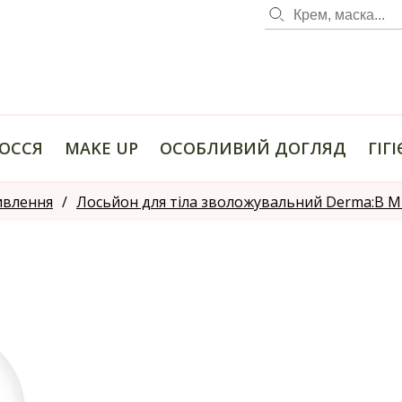
ОССЯ
MAKE UP
ОСОБЛИВИЙ ДОГЛЯД
ГІГ
ивлення
Лосьйон для тіла зволожувальний Derma:B Mil