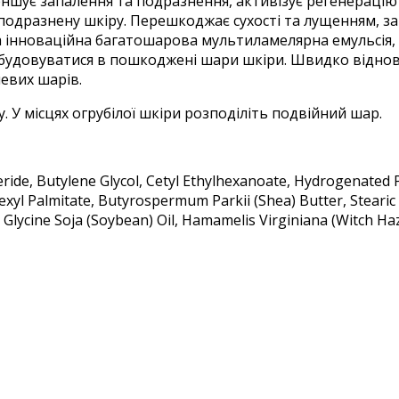
шує запалення та подразнення, активізує регенерацію 
одразнену шкіру. Перешкоджає сухості та лущенням, зап
інноваційна багатошарова мультиламелярна емульсія, я
 вбудовуватися в пошкоджені шари шкіри. Швидко віднов
невих шарів.
ру. У місцях огрубілої шкіри розподіліть подвійний шар.
eride, Butylene Glycol, Cetyl Ethylhexanoate, Hydrogenated P
xyl Palmitate, Butyrospermum Parkii (Shea) Butter, Stearic Ac
e, Glycine Soja (Soybean) Oil, Hamamelis Virginiana (Witch H