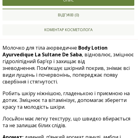
ОПИС
ВІДГУКІВ (0)
КОМЕНТАР КОСМЕТОЛОГА
Молочко для тіла аюрведичне
Body Lotion
Ayurvedique La Sultane De Saba
, відновлює, зміцнює
гідроліпідний барʼєр і захищає від
зневоднення. Пом’якшує шкірний покрив, знімає всі
види лущень і почервонінь, попереджає появу
свербіння і стягнутості.
Робить шкіру ніжнішою, гладенькою і приємною на
дотик. Зміцнює та вітамінізує, допомагає зберегти
красу та молодість шкіри.
Лосьйон має легку текстуру, що швидко вбирається
та не залишає білих слідів.
Аромат:
димний, п’янкий аромат пачулі, амбри і