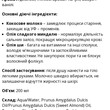
ванілі.
Основні діючі інгредієнти:
Кокосове молоко
– замедлює процеси старіння,
захищає від УФ – променів.
Олія сладкого миндалю
- нормалізує діяльність
сальних залоз, покращує мікроциркуляцію крові.
Олія ши
- багата на витамини та інші сполуки,
володіє м'якшуючими та заспокійливими
властивостями. Не закупорює пори та не блокує
волосяний фолікул.
Спосіб застосування:
після душу нанести на тіло
легкими рухами. Молочко швидко вбирається, не
залишаючи відчуття жирності на шкірі.
Об'єм:
200 мл
Склад:
Aqua/Water, Prunus Amygdalus Dulcis
Oil/Prunus Amygdalus Dulcis (Sweet Almond) Oil,