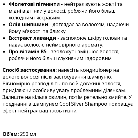
Фіолетові пігменти
- нейтралізують жовті та
мідні відтінки у волоссі, роблячи його більш
холодним і яскравим.
Олія шипшини
- доглядає за волоссям, надаючи
йому м'якості та блиску.
Екстракт лаванди
- заспокоює шкіру голови та
надає волоссю неймовірного аромату.
Про-вітамін В5
- зволожує і зміцнює волосся,
роблячи його більш слухняним і здоровим.
Спосіб застосування:
нанесіть кондиціонер на
вологе волосся після застосування шампуню.
Рівномірно розподіліть по всій довжині волосся,
приділяючи особливу увагу проблемним ділянкам.
Залиште на кілька хвилин, потім ретельно змийте. У
поєднанні з шампунем Cool Silver Shampoo покращує
ефект нейтралізації жовтизни.
Об'єм:
250 мл