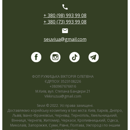
+ 380 (98) 993 99 08
+ 380 (73) 993 99 08
seuviua@gmail.com
ФОП РУЖИЦЬКА ВІКТОРІЯ ОЛЕГІВНА
ЄДРПОУ: 3523108226
+380967676616
М.Київ, вул. Степана Бандери 21
Vikkiruzua@gmail.com
Seuvi © 2022. Усі права захищені.
Доставляємо корейську косметику в такі міста: Київ, Харків, Дніпро,
Львів, Івано-Франківськ, Чернівці, Тернопіль, Хмельницький,
Вінниця, Чернігів, Житомир, Черкаси, Кропивницький, Одеса,
Миколаїв, Запоріжжя, Суми, Рівне, Полтава, Ужгород і по іншим