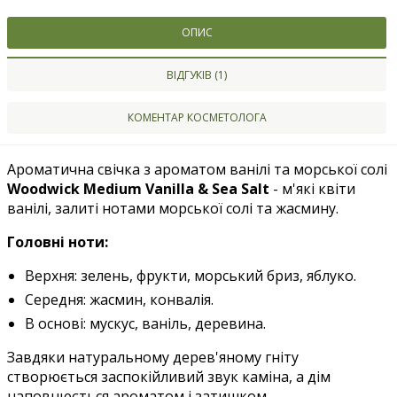
ОПИС
ВІДГУКІВ (1)
КОМЕНТАР КОСМЕТОЛОГА
Ароматична свічка з ароматом ванілі та морської солі
Woodwick Medium Vanilla & Sea Salt
- м'які квіти
ванілі, залиті нотами морської солі та жасмину.
Головні ноти
:
Верхня: зелень, фрукти, морський бриз, яблуко.
Середня: жасмин, конвалія.
В основі: мускус, ваніль, деревина.
Завдяки натуральному дерев'яному гніту
створюється заспокійливий звук каміна, а дім
наповнюється ароматом і затишком.