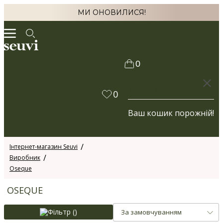
МИ ОНОВИЛИСЯ!
0
КОШИК
0
Ваш кошик порожній!
Інтернет-магазин Seuvi
Виробник
Oseque
OSEQUE
Фільтр (
)
За замовчуванням