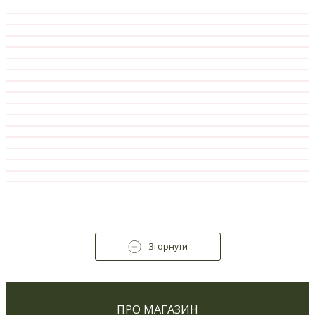
Згорнути
ПРО МАГАЗИН