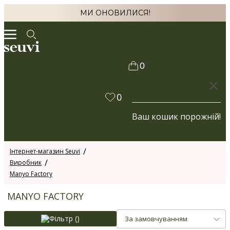
МИ ОНОВИЛИСЯ!
0
КОШИК
0
Ваш кошик порожній!
Інтернет-магазин Seuvi
Виробник
Manyo Factory
MANYO FACTORY
Фільтр (
)
За замовчуванням