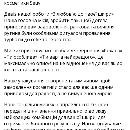
косметики Seuvi.
Девіз нашої роботи «З любов’ю до твоєї шкіри».
Наша головна місія, зробити так, щоб догляд
приносив вам задоволення, ранкова та вечірня
рутина були особливим ритуалом проявлення
турботи до себе та свого тіла.
Ми використовуємо особливе звернення «Кохана»,
«Ти особлива», «Ти варта найкращого». Це
максимально описує наше відношення до вас як до
клієнта та наші цінності.
Наше упакування створене таким чином, щоб
замовлення косметики стало для вас ще одним
приводом для радості, а не вимушеною мірою.
Наші соціальні мережі направлені на те, щоб
передати цінні знання правильного догляду,
найкращих комбінацій для вашої шкіри, для
отримання бажаного результату. Насолоджувалися
шкірою, волоссям та тілом кожного дня й робити це