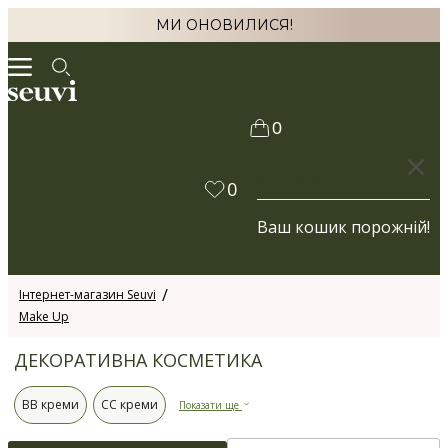
МИ ОНОВИЛИСЯ!
0
КОШИК
0
Ваш кошик порожній!
Інтернет-магазин Seuvi
Make Up
ДЕКОРАТИВНА КОСМЕТИКА
BB креми
СС креми
Показати ще