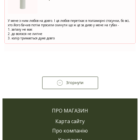
У мене з ним любов на довго. І ця любов перетікає в поліаморні стосунки, бо всі,
хто його бачив потім просили скинути що ж це за диво у мене на губах -
1. запаху не має
2. до волосся не липне
3. колір тримається дуже довго
Згорнути
ПРО МАГАЗИН
Карта сайту
Про компанію
Контакти