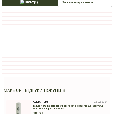
Фільтр (
)
За замовчуванням
MAKE UP - ВІДГУКИ ПОКУПЦІВ
Олександра
02.02.2024
Бальзам для губ веганський зі смаком авокадо Manyo Factory Our
Vegan Color Lip Balm Avocado
455 грн