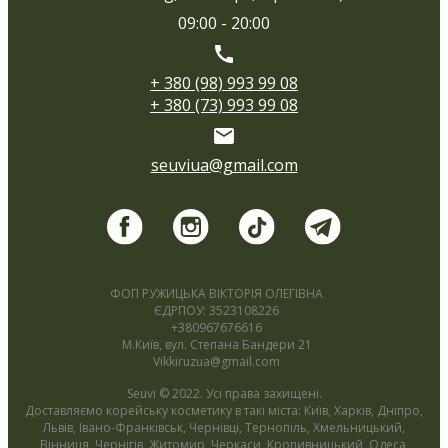
09:00 - 20:00
+ 380 (98) 993 99 08
+ 380 (73) 993 99 08
seuviua@gmail.com
ФОП РУЖИЦЬКА ВІКТОРІЯ ОЛЕГІВНА
ЄДРПОУ: 3523108226
+380967676616
М.Київ, вул. Степана Бандери 21
Vikkiruzua@gmail.com
Seuvi © 2022. Усі права захищені.
Доставляємо корейську косметику в такі міста: Київ, Харків, Дніпро,
Львів, Івано-Франківськ, Чернівці, Тернопіль, Хмельницький,
Вінниця, Чернігів, Житомир, Черкаси, Кропивницький, Одеса,