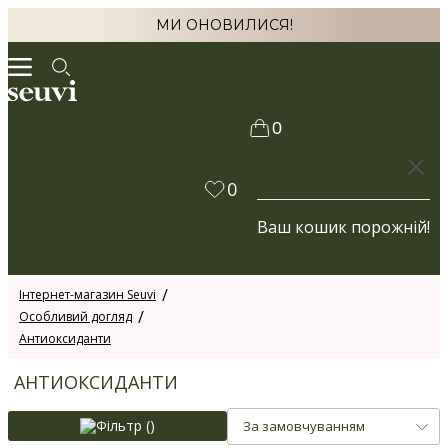
МИ ОНОВИЛИСЯ!
0
КОШИК
0
Ваш кошик порожній!
Інтернет-магазин Seuvi
Особливий догляд
Антиоксиданти
АНТИОКСИДАНТИ
Фільтр (
)
За замовчуванням