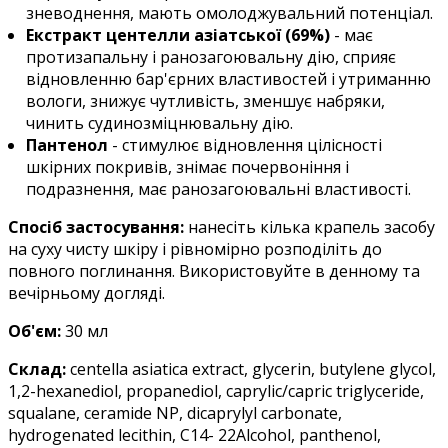
зневоднення, мають омолоджувальний потенціал.
Екстракт центелли азіатської (69%)
- має
протизапальну і ранозагоювальну дію, сприяє
відновленню бар'єрних властивостей і утриманню
вологи, знижує чутливість, зменшує набряки,
чинить судинозміцнювальну дію.
Пантенол
- стимулює відновлення цілісності
шкірних покривів, знімає почервоніння і
подразнення, має ранозагоювальні властивості.
Спосіб застосування:
нанесіть кілька крапель засобу
на суху чисту шкіру і рівномірно розподіліть до
повного поглинання. Використовуйте в денному та
вечірньому догляді.
Об'єм:
30 мл
Склад:
centella asiatica extract, glycerin, butylene glycol,
1,2-hexanediol, propanediol, caprylic/capric triglyceride,
squalane, ceramide NP, dicaprylyl carbonate,
hydrogenated lecithin, C14- 22Alcohol, panthenol,