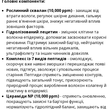
Головні компоненти:
Рослинний сквалан (10,000 ppm)
- захищає від
втрати вологи, регулює шкірне дихання, гальмує
раннє в'янення шкіри, знижує негативний вплив
зовнішніх факторів.
Гідролізований лецитин
- зміцнює клітини та
волокна епідермісу, допомагає засвоювати корисні
речовини. Підтримує захисний бар'єр, нейтралізує
негативний вплив вільних радикалів,
ультрафіолету та інших чинників довкілля.
Комплекс із 7 видів пептидів
- омолоджує,
скорочує вже наявні зморшки і перешкоджає появі
нових, підтягує, зволожує і уповільнює процеси
старіння. Пептиди сприяють зміцненню контурів,
підвищують загальний тонус, прискорюють
природний процес вироблення волокон колагену й
еластину в епідермісі.
Цераміди NP (10,000 ppm)
- сприяють оновленню,
покращують захисні та бар'єрні функції,
нормалізують гідроліпідний баланс, захищають від