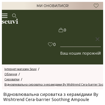
МИ ОНОВИЛИСЯ!
0
КОШИК
0
Ваш кошик порожній!
Інтернет-магазин Seuvi
Обличчя
Сироватки
Відновлювальна сироватка з керамідами By Wishtrend Cera-barrier Soo
Відновлювальна сироватка з керамідами By
Wishtrend Cera-barrier Soothing Ampoule