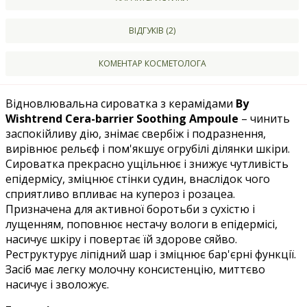
ВІДГУКІВ (2)
КОМЕНТАР КОСМЕТОЛОГА
Відновлювальна сироватка з керамідами
By
Wishtrend Cera-barrier Soothing Ampoule
– чинить
заспокійливу дію, знімає свербіж і подразнення,
вирівнює рельєф і пом'якшує огрубілі ділянки шкіри.
Сироватка прекрасно ущільнює і знижує чутливість
епідермісу, зміцнює стінки судин, внаслідок чого
сприятливо впливає на купероз і розацеа.
Призначена для активної боротьби з сухістю і
лущенням, поповнює нестачу вологи в епідермісі,
насичує шкіру і повертає їй здорове сяйво.
Реструктурує ліпідний шар і зміцнює бар'єрні функції.
Засіб має легку молочну консистенцію, миттєво
насичує і зволожує.