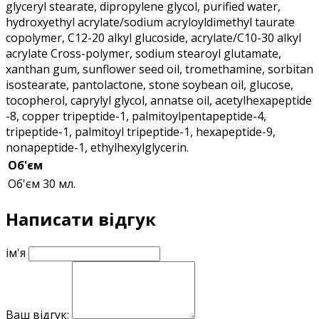
glyceryl stearate, dipropylene glycol, purified water,
hydroxyethyl acrylate/sodium acryloyldimethyl taurate
copolymer, C12-20 alkyl glucoside, acrylate/C10-30 alkyl
acrylate Cross-polymer, sodium stearoyl glutamate,
xanthan gum, sunflower seed oil, tromethamine, sorbitan
isostearate, pantolactone, stone soybean oil, glucose,
tocopherol, caprylyl glycol, annatse oil, acetylhexapeptide
-8, copper tripeptide-1, palmitoylpentapeptide-4,
tripeptide-1, palmitoyl tripeptide-1, hexapeptide-9,
nonapeptide-1, ethylhexylglycerin.
Об'єм
Об'єм
30 мл.
Написати відгук
ім'я
Ваш відгук: