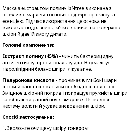
Маска з екстрактом полину IsNtree виконана з
особливої марлевої основи та добре просякнута
есенцією. Під час використання ця основа не
викликає подразнень, м'яко впливає на поверхню
шкіри й дає їй змогу дихати.
Головні компоненти:
Екстракт полину (45%)
- чинить бактерицидну,
антисептичну, протизапальну дію. Нормалізує
гідроліпідний баланс шкіри, лікує акне.
Гіалуронова кислота
- проникає в глибокі шари
шкіри й наповнює клітини необхідною вологою.
Зміцнює шкірний покрив і покращує пружність шкіри,
запобігаючи ранній появі зморшок. Поповнює
нестачу вологи й усуває зневоднення шкіри.
Спосіб застосування:
1. Зволожте очищену шкіру тонером;