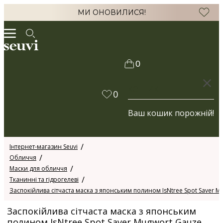
МИ ОНОВИЛИСЯ!
0
КОШИК
0
Ваш кошик порожній!
Інтернет-магазин Seuvi
Обличчя
Маски для обличчя
Тканинні та гідрогелеві
Заспокійлива сітчаста маска з японським полином IsNtree Spot Saver M
Заспокійлива сітчаста маска з японським
полином IsNtree Spot Saver Mugwort Gauze