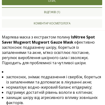
ОПИС
ВІДГУКІВ (1)
КОМЕНТАР КОСМЕТОЛОГА
Марлева маска з екстрактом полину
IsNtree Spot
Saver Mugwort Mugwort Gauze Mask
ефективно
заспокоює подразнену шкіру, бореться із
запаленнями та акне, м'яко освітлює постакне,
регулює вироблення шкірного сала і зволожує.
Підходить для проблемної та чутливої шкіри.
заспокоює, знімає подразнення і свербіж, бореться
із запаленнями та допомагає в лікуванні акне;
нормалізує водно-жировий баланс епідермісу;
підтримує достатній рівень вологи в клітинах;
захищає шкіру від агресивного впливу зовнішніх
факторів.