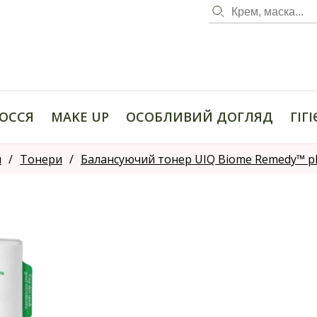
ОССЯ
MAKE UP
ОСОБЛИВИЙ ДОГЛЯД
ГІГ
я
Тонери
Балансуючий тонер UIQ Biome Remedy™ pH