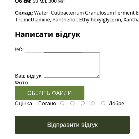
Об'єм:
50 мл, 3
00 мл
Склад:
Water, Cutibacterium Granulosum Ferment Extra
Tromethamine, Panthenol, Ethylhexylglycerin, Xantha
Написати відгук
ім'я
Ваш відгук:
Фото
ОБЕРІТЬ ФАЙЛИ
Оцінка
Погано
Добре
Відправити відгук