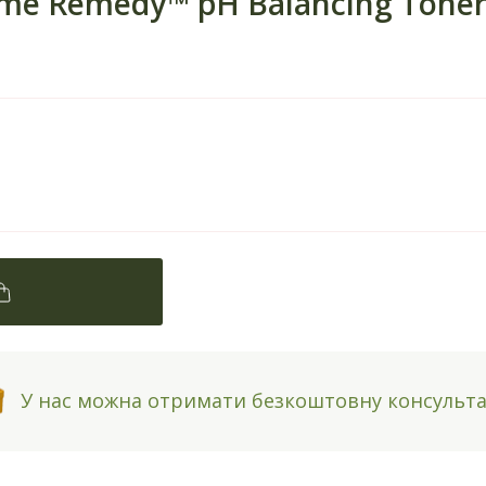
me Remedy™ pH Balancing Tone
У нас можна отримати безкоштовну консульт