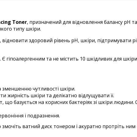
cing Toner
, призначений для відновлення балансу pH та
якого типу шкіри.
, відновити здоровий рівень pH, шкіри, підтримувати 
. Є гіпоалергенним та не містить 10 шкідливих для шкі
а зменшенню чутливості шкіри.
и жирність шкіри та делікатно відлущувати її.
, що базується на корисних бактеріях зі шкіри людини.
ервоніння і подразнення.
 змочіть ватний диск тонером і акуратно протріть ним 