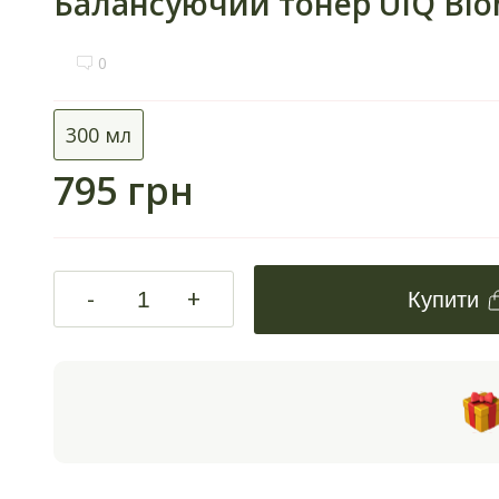
Балансуючий тонер UIQ Bio
0
300 мл
795 грн
-
+
Купити