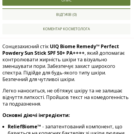
ОПИС
ВІДГУКІВ (0)
КОМЕНТАР КОСМЕТОЛОГА
Сонцезахисний стік
UIQ Biome Remedy™ Perfect
Powdery Sun Stick SPF 50+ PA++++
, який допомагає
контролювати жирність шкіри та візуально
зменшувати пори. Забезпечує захист широкого
спектра. Підійде для будь-якого типу шкіри.
Безпечний для чутливої шкіри.
Легко наноситься, не обтяжує шкіру та не залишає
відчуття липкості. Пройшов текст на комедогенність
та подразнення.
Основні діючі інгредієнти:
ReliefBiome™
- запатентований компонент, що
базується на корисних бактеріях зі шкіри людини.