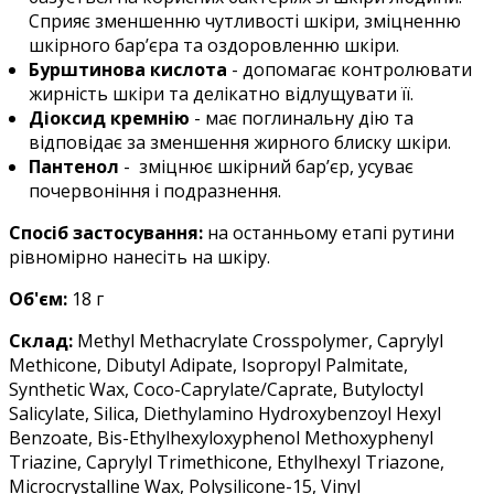
Сприяє зменшенню чутливості шкіри, зміцненню
шкірного бар’єра та оздоровленню шкіри.
Бурштинова кислота
- допомагає контролювати
жирність шкіри та делікатно відлущувати її.
Діоксид кремнію
- має поглинальну дію та
відповідає за зменшення жирного блиску шкіри.
Пантенол
- зміцнює шкірний бар’єр, усуває
почервоніння і подразнення.
Спосіб застосування:
на останньому етапі рутини
рівномірно нанесіть на шкіру.
Об'єм:
18 г
Склад:
Methyl Methacrylate Crosspolymer, Caprylyl
Methicone, Dibutyl Adipate, Isopropyl Palmitate,
Synthetic Wax, Coco-Caprylate/Caprate, Butyloctyl
Salicylate, Silica, Diethylamino Hydroxybenzoyl Hexyl
Benzoate, Bis-Ethylhexyloxyphenol Methoxyphenyl
Triazine, Caprylyl Trimethicone, Ethylhexyl Triazone,
Microcrystalline Wax, Polysilicone-15, Vinyl