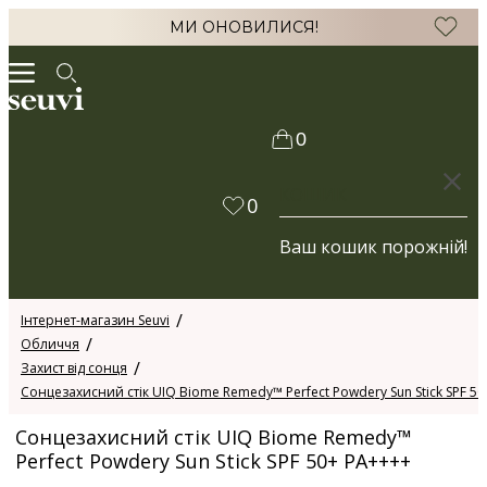
МИ ОНОВИЛИСЯ!
0
КОШИК
0
Ваш кошик порожній!
Інтернет-магазин Seuvi
Обличчя
Захист від сонця
Сонцезахисний стік UIQ Biome Remedy™ Perfect Powdery Sun Stick SPF 5
Сонцезахисний стік UIQ Biome Remedy™
Perfect Powdery Sun Stick SPF 50+ PA++++