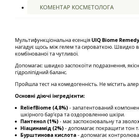
КОМЕНТАР КОСМЕТОЛОГА
Мультифункціональна есенція
UIQ Biome Remedy
нагадує щось між гелем та сироваткою. Швидко вби
комбінованої та чутливої.
Допомагає: швидко заспокоїти подразнення, якіс
гідроліпідний баланс.
Пройшла тест на комедогенність. Не містить але
Основні діючі інгредієнти:
ReliefBiome (4,8%)
- запатентований компонент
шкірного бар’єра та оздоровленню шкіри.
Пантенол (1%)
- має заспокоювальну та зволож
Ніацинамід (2%)
- допомагає покращити тон та
Бурштинова кислота
- допомагає контролюват