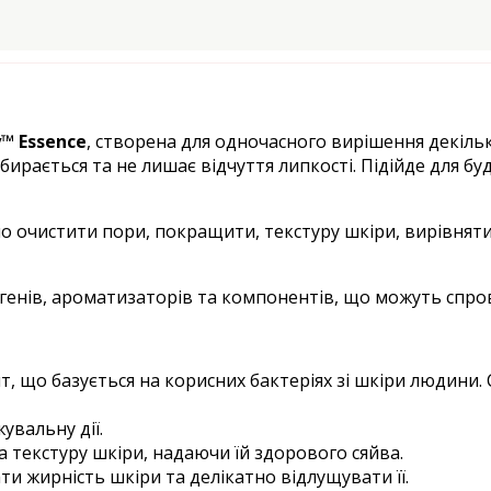
™ Essence
, створена для одночасного вирішення декільк
рається та не лишає відчуття липкості. Підійде для бу
но очистити пори, покращити, текстуру шкіри, вирівня
ргенів, ароматизаторів та компонентів, що можуть спр
, що базується на корисних бактеріях зі шкіри людини
увальну дії.
 текстуру шкіри, надаючи їй здорового сяйва.
и жирність шкіри та делікатно відлущувати її.