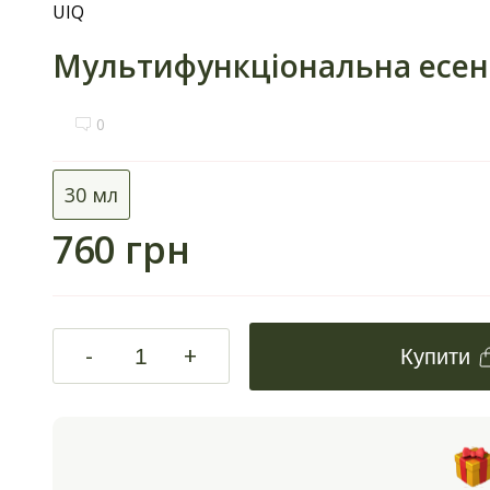
UIQ
Мультифункціональна есенц
0
30 мл
760 грн
-
+
Купити