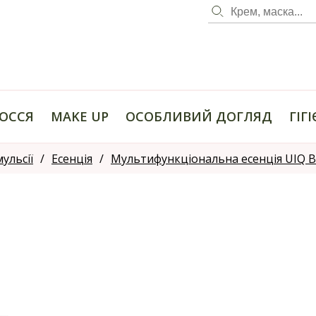
ОССЯ
MAKE UP
ОСОБЛИВИЙ ДОГЛЯД
ГІГ
мульсії
Есенція
Мультифункціональна есенція UIQ B