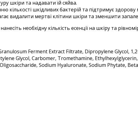
уру шкіри та надавати їй сяйва.
ню кількості шкідливих бактерій та підтримує здорову 
гає видалити мертві клітини шкіри та зменшити запале
 нанесіть необхідну кількість есенції на шкіру та рівномі
Granulosum Ferment Extract Filtrate, Dipropylene Glycol, 1,
lene Glycol, Carbomer, Tromethamine, Ethylhexylglycerin, Ade
ligosaccharide, Sodium Hyaluronate, Sodium Phytate, Beta-Gl