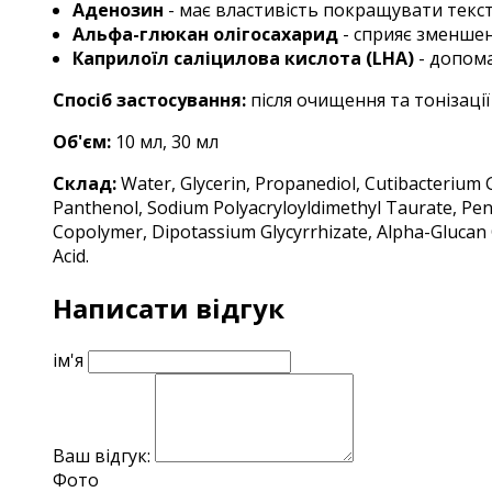
Аденозин
- має властивість покращувати текст
Альфа-глюкан олігосахарид
- сприяє зменшен
Каприлоїл саліцилова кислота (LHA)
- допома
Спосіб застосування:
після очищення та тонізації
Об'єм:
10 мл, 3
0 мл
Склад:
Water, Glycerin, Propanediol, Cutibacterium 
Panthenol, Sodium Polyacryloyldimethyl Taurate, Penty
Copolymer, Dipotassium Glycyrrhizate, Alpha-Glucan O
Acid.
Написати відгук
ім'я
Ваш відгук:
Фото