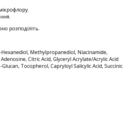
мікрофлору.
ння.
рно розподіліть.
2-Hexanediol, Methylpropanediol, Niacinamide,
nosine, Citric Acid, Glyceryl Acrylate/Acrylic Acid
ucan, Tocopherol, Capryloyl Salicylic Acid, Succinic