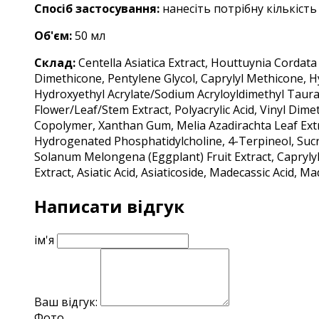
Спосіб застосування:
н
анесіть потрібну кількіст
Об'єм:
5
0 мл
Склад:
Centella Asiatica Extract, Houttuynia Cordata E
Dimethicone, Pentylene Glycol, Caprylyl Methicone, H
Hydroxyethyl Acrylate/Sodium Acryloyldimethyl Taurat
Flower/Leaf/Stem Extract, Polyacrylic Acid, Vinyl Dim
Copolymer, Xanthan Gum, Melia Azadirachta Leaf Extrac
Hydrogenated Phosphatidylcholine, 4-Terpineol, Sucros
Solanum Melongena (Eggplant) Fruit Extract, Caprylyl
Extract, Asiatic Acid, Asiaticoside, Madecassic Acid, 
Написати відгук
ім'я
Ваш відгук:
Фото