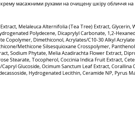
ь крему масажними рухами на очищену шкіру обличчя на 
xtract, Melaleuca Alternifolia (Tea Tree) Extract, Glycerin, Wa
ydrogenated Polydecene, Dicaprylyl Carbonate, 1,2-Hexanedi
e Copolymer, Dimethiconol, Acrylates/C10-30 Alkyl Acrylate
ethicone/Methicone Silsesquioxane Crosspolymer, Panthenol, E
t, Sodium Phytate, Melia Azadirachta Flower Extract, Diprop
e Stearate, Tocopherol, Coccinia Indica Fruit Extract, Cete
/Capryl Glucoside, Ocimum Sanctum Leaf Extract, Corallina O
Madecassoside, Hydrogenated Lecithin, Ceramide NP, Pyrus Mal