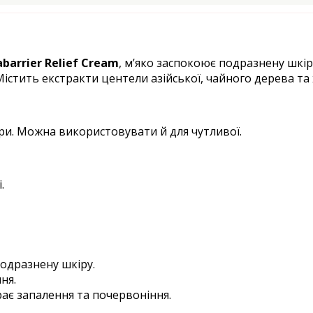
abarrier Relief Cream
, м’яко заспокоює подразнену шкір
істить екстракти центели азійської, чайного дерева та 
іри. Можна використовувати й для чутливої.
.
одразнену шкіру.
ня.
ає запалення та почервоніння.