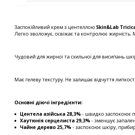
Заспокійливий крем з центеллою
Skin&Lab Tricic
Легко зволожує, освіжає та контролює жирність. М
Чудовий для жирної та схильної для висипань шк
Має гелеву текстуру. Не залишає відчуття липкості
Основні діючі інгредієнти:
Центела азійська 28,3%
- швидко заспокоює п
Хаутюнія серцелиста 29,3%
- зменшує запален
Чайне дерево 25,7%
- заспокоює шкіру, прибир