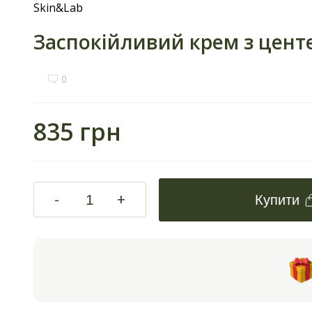
Skin&Lab
Заспокійливий крем з центел
0
835 грн
-
+
Купити