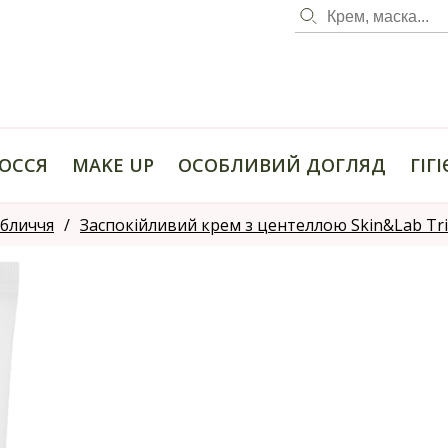
ОССЯ
MAKE UP
ОСОБЛИВИЙ ДОГЛЯД
ГІГ
обличчя
Заспокійливий крем з центеллою Skin&Lab Trici