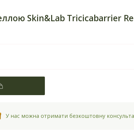
лою Skin&Lab Tricicabarrier Re
У нас можна отримати безкоштовну консульт