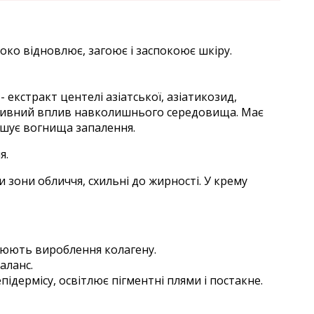
око відновлює, загоює і заспокоює шкіру.
екстракт центелі азіатської, азіатикозид,
гативний вплив навколишнього середовища. Має
ншує вогнища запалення.
я.
зони обличчя, схильні до жирності. У крему
люють вироблення колагену.
аланс.
ідермісу, освітлює пігментні плями і постакне.