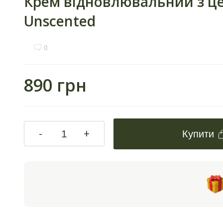
Крем відновлювальний з цен
Unscented
0
890 грн
-
+
Купити