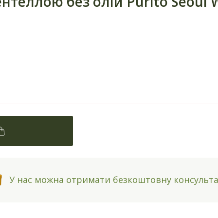
теллою без олій Purito Seoul W
У нас можна отримати безкоштовну консульт