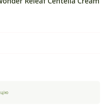
onder Releaf Centella Cream
ацію