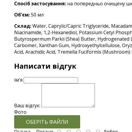
Спосіб застосування:
на попередньо очищену шкір
Об'єм:
5
0 мл
Склад:
Water, Caprylic/Capric Triglyceride, Macadamia
Niacinamide, 1,2-Hexanediol, Potassium Cetyl Phospha
Butyrospermum Parkii (Shea) Butter, Hydrogenated Lec
Carbomer, Xanthan Gum, Hydroxyethylcellulose, Oryza
Acid, Arachidic Acid, Tremella Fuciformis (Mushroom)
Написати відгук
ім'я
Ваш відгук:
Фото
ОБЕРІТЬ ФАЙЛИ
Оцінка
Погано
Добре