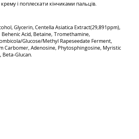
 крему і поплескати кінчиками пальців.
ohol, Glycerin, Centella Asiatica Extract(29,891ppm),
d, Behenic Acid, Betaine, Tromethamine,
da Bombicola/Glucose/Methyl Rapeseedate Ferment,
ium Carbomer, Adenosine, Phytosphingosine, Myristic
, Beta-Glucan.