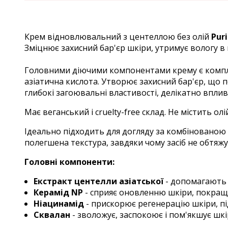
Крем відновлювальний з центеллою без олій
Pur
Зміцнює захисний бар'єр шкіри, утримує вологу в 
Головними діючими компонентами крему є комплекс
азіатична кислота. Утворює захисний бар'єр, щ
глибокі загоювальні властивості, делікатно впл
Має веганський і cruelty-free склад. Не містить 
Ідеально підходить для догляду за комбінованою 
полегшена текстура, завдяки чому засіб не обтяжу
Головні компоненти:
Екстракт центелли азіатської
-
допомагають з
Керамід NP
- сприяє оновленню шкіри, покращує 
Ніацинамід
- прискорює регенерацію шкіри, під
Сквалан
- зволожує, заспокоює і пом'якшує шкір