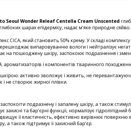
ito Seoul Wonder Releaf Centella Cream Unscented
глиб
глибоких шарах епідермісу, надає м'яке природне сяйво.
 CICA, який становить 50% крему. У складі комплексу - 
о перешкоджає випаровуванню вологи і нейтралізує не
иває на пошкоджену шкіру, заспокоює подразнення і зме
олій, ароматизаторів і компонентів тваринного походженн
шкірою: активно зволожує і живить, не перевантажуючи 
є і не створює жирної плівки.
аспокоїти подразнену і запалену шкіру, а також стиму
захисні та бар'єрні функції, нормалізує гідроліпідний б
вищує її еластичність, ефективно вирівнює поверхню еп
у, а також підтримує її захисний бар'єр.