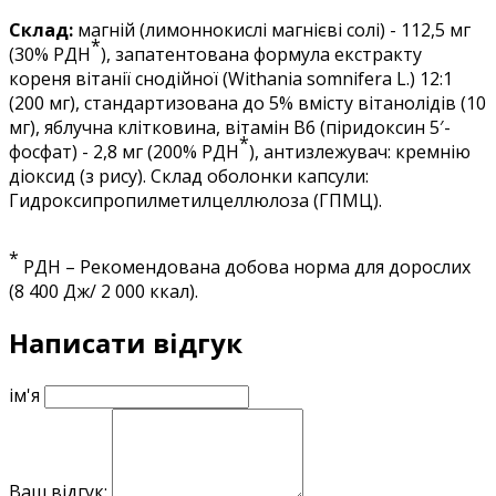
Склад:
магній (лимоннокислі магнієві солі) - 112,5 мг
*
(30% РДН
), запатентована формула екстракту
кореня вітанії снодійної (
Withania somnifera L.
) 12:1
(200 мг), стандартизована до 5% вмісту вітанолідів (10
мг), яблучна клітковина, вітамін В6 (піридоксин 5′-
*
фосфат) - 2,8 мг (200% РДН
), антизлежувач: кремнію
діоксид (з рису). Склад оболонки капсули:
Гидроксипропилметилцеллюлоза (ГПМЦ).
*
РДН – Рекомендована добова норма для дорослих
(8 400 Дж/ 2 000 ккал).
Написати відгук
ім'я
Ваш відгук: