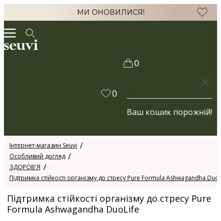
МИ ОНОВИЛИСЯ!
0
КОШИК
0
Ваш кошик порожній!
Інтернет-магазин Seuvi
Особливий догляд
ЗДОРОВ'Я
Підтримка стійкості організму до стресу Pure Formula Ashwagandha DuoL
Підтримка стійкості організму до стресу Pure
Formula Ashwagandha DuoLife