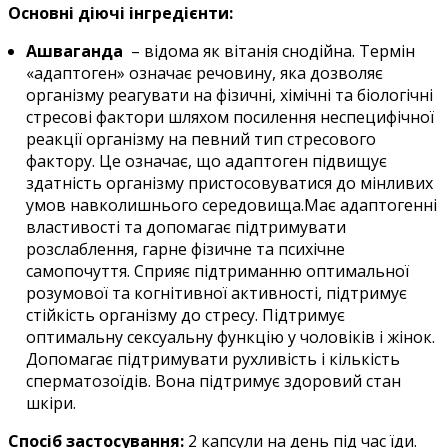
Основні діючі інгредієнти:
Ашваганда
– відома як вітанія снодійна. Термін
«адаптоген» означає речовину, яка дозволяє
організму реагувати на фізичні, хімічні та біологічні
стресові фактори шляхом посилення неспецифічної
реакції організму на певний тип стресового
фактору. Це означає, що адаптоген підвищує
здатність організму пристосовуватися до мінливих
умов навколишнього середовища.Має адаптогенні
властивості та допомагає підтримувати
розслаблення, гарне фізичне та психічне
самопочуття. Сприяє підтриманню оптимальної
розумової та когнітивної активності, підтримує
стійкість організму до стресу. Підтримує
оптимальну сексуальну функцію у чоловіків і жінок.
Допомагає підтримувати рухливість і кількість
сперматозоїдів. Вона підтримує здоровий стан
шкіри.
Спосіб застосування:
2 капсули на день під час їди.