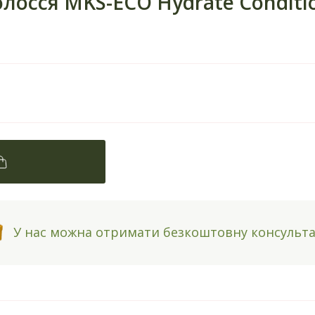
лосся MKS-ECO Hydrate Conditi
У нас можна отримати безкоштовну консульт