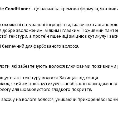
te Conditioner
- це насичена кремова формула, яка живи
коякісні натуральні інгредієнти, включно з аргановою 
 добре зволоженим, м'яким і гладким. Поживний панте
тої текстури, а протеїн пшениці зміцнює кутикулу і захи
і безпечний для фарбованого волосся.
кислоти, які забезпечують волосся ключовими поживним
щує стан і текстуру волосся. Захищає від сонця.
ілок, який зміцнює кутикулу і запобігає її пошкодженню
ологу для шовковистого гладкого покриття.
ь засобу на вологе волосся, уникаючи прикореневої зони