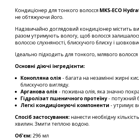
Кондиціонер для тонкого волосся
MKS-ECO Hydra
не обтяжуючи його.
Надзвичайно доглядовий кондиціонер містить висо
разом утримують вологу, щоб волосся залишалося
волоссю слухняності, блискучого блиску і шовковис
Ідеально підходить для тонкого, млявого волосся 
Основні діючі інгредієнти:
Конопляна олія
- багата на незамінні жирні 
блискучого вигляду.
Арганова олія
- поживна олія, яка значно покра
Гідролізат пшеничного протеїну
- потужний б
Легкі кондиціонуючі компоненти
- утримує в
Спосіб застосування:
нанести необхідну кількіст
хвилин. Змити теплою водою.
Об'єм:
296 мл