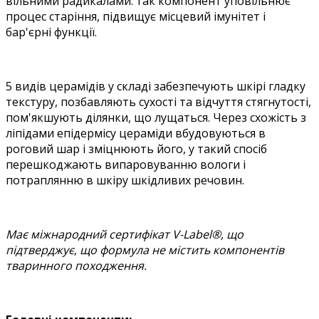
вільними радикалами: так компонент уповільнює
процес старіння, підвищує місцевий імунітет і
бар'єрні функції.
5 видів церамідів у складі забезпечують шкірі гладку
текстуру, позбавляють сухості та відчуття стягнутості,
пом'якшують ділянки, що лущаться. Через схожість з
ліпідами епідермісу цераміди вбудовуються в
роговий шар і зміцнюють його, у такий спосіб
перешкоджають випаровуванню вологи і
потраплянню в шкіру шкідливих речовин.
Має міжнародний сертифікат V-Label®, що
підтверджує, що формула не містить компонентів
тваринного походження.