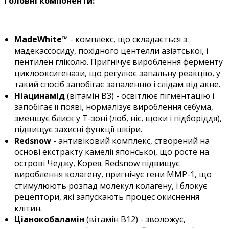
Головні компоненти:
MadeWhite™
- комплекс, що складається з
мадекассосиду, похідного центелли азіатської, і
пентилен гліколю. Пригнічує вироблення ферменту
циклооксигенази, що регулює запальну реакцію, у
такий спосіб запобігає запаленню і слідам від акне.
Ніацинамід
(вітамін B3) - освітлює пігментацію і
запобігає її появі, нормалізує вироблення себума,
зменшує блиск у Т-зоні (лоб, ніс, щоки і підборіддя),
підвищує захисні функції шкіри.
Redsnow
- антивіковий комплекс, створений на
основі екстракту камелії японської, що росте на
острові Чеджу, Корея. Redsnow підвищує
вироблення колагену, пригнічує гени MMP-1, що
стимулюють розпад молекул колагену, і блокує
рецептори, які запускають процес окиснення
клітин.
Ціанокобаламін
(вітамін B12) - зволожує,