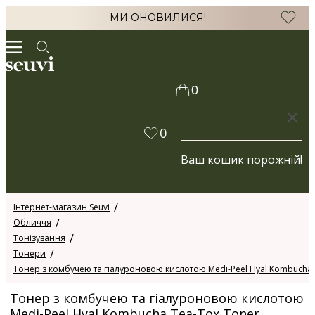
МИ ОНОВИЛИСЯ!
0
КОШИК
0
Ваш кошик порожній!
Інтернет-магазин Seuvi
Обличчя
Тонізування
Тонери
Тонер з комбучею та гіалуроновою кислотою Medi-Peel Hyal Kombucha 
Тонер з комбучею та гіалуроновою кислотою
Medi-Peel Hyal Kombucha Tea-Tox Toner