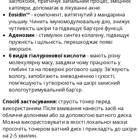
заспокоює, пригнічує запальний процес, зміцнює
капіляри, допомагає в лікуванні акне.
Eosidin™
- компонент, витягнутий з мандарина
уньшиу. Чинить імуномодулювальну дію, знижує
чутливість шкіри та підвищує бар'єрні функції.
Аденозин
- стимулює синтез колагену, підвищує
пружність і щільність, перешкоджає появі
зморшок.
6 видів гіалуронової кислоти
- мають різну
молекулярну масу, завдяки чому працюють у
глибині та на поверхні рогового шару. Зв'язують
вологу, запобігають зневодненню і сухості,
пом'якшують і утворюють на шкірі захисний
вологоутримувальний бар'єр.
Спосіб застосування:
струсіть тонер перед
використанням. Після вмивання нанесіть засіб на
обличчя долонями або за допомогою ватного диска.
Можна використовувати в якості локальної маски:
просочіть тонером ватний диск і прикладіть до шкіри
на 2-5 хвилин.