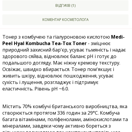
ВІДГУКІВ (1)
КОМЕНТАР КОСМЕТОЛОГА
Тонер з комбучею та гіалуроновою кислотою
Medi-
Peel Hyal Kombucha Tea-Tox Toner
- зміцнює
природний захисний бар'єр, усуває тьмяність і надає
здорового сяйва, відновлює баланс pH і готує до
подальшого догляду. Має ніжну кремову текстуру.
Освіжає, швидко вбирається. Тонер пом'якшує і
живить шкіру, відновлює пошкодження, усуває
сухість і лущення, розгладжує і підтримує
еластичність. Рівень pH ~6.0.
Містить 70% комбучі британського виробництва, яка
створюється протягом 336 годин за 29°C. Комбуча
багата вітамінами, поліфенолами, амінокислотами та
мінералами, завдяки чому активно бореться з