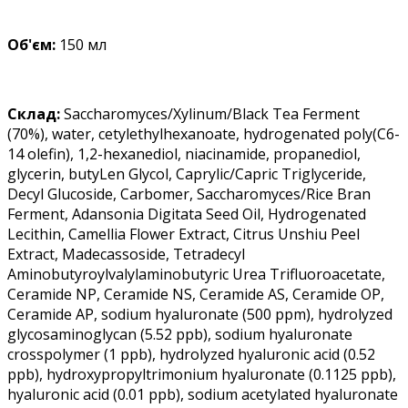
Об'єм:
150 мл
Склад:
Saccharomyces/Xylinum/Black Tea Ferment
(70%), water, cetylethylhexanoate, hydrogenated poly(C6-
14 olefin), 1,2-hexanediol, niacinamide, propanediol,
glycerin, butyLen Glycol, Caprylic/Capric Triglyceride,
Decyl Glucoside, Carbomer, Saccharomyces/Rice Bran
Ferment, Adansonia Digitata Seed Oil, Hydrogenated
Lecithin, Camellia Flower Extract, Citrus Unshiu Peel
Extract, Madecassoside, Tetradecyl
Aminobutyroylvalylaminobutyric Urea Trifluoroacetate,
Ceramide NP, Ceramide NS, Ceramide AS, Ceramide OP,
Ceramide AP, sodium hyaluronate (500 ppm), hydrolyzed
glycosaminoglycan (5.52 ppb), sodium hyaluronate
crosspolymer (1 ppb), hydrolyzed hyaluronic acid (0.52
ppb), hydroxypropyltrimonium hyaluronate (0.1125 ppb),
hyaluronic acid (0.01 ppb), sodium acetylated hyaluronate