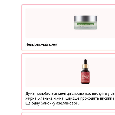
Неймовірний крем
Дуже полюбилась мені ця сироватка, вводита у сві
жирна,біленька,ніжна, швидше проходять висипи і
ще одну баночку азелаїнової .