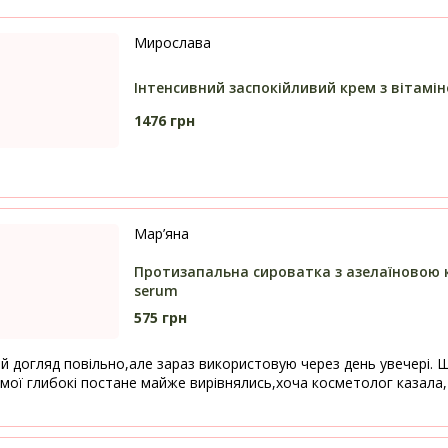
Мирослава
Інтенсивний заспокійливий крем з вітамін
1476 грн
Мар’яна
Протизапальна сироватка з азелаїновою к
serum
575 грн
й догляд повільно,але зараз використовую через день увечері. Шк
 мої глибокі постане майже вирівнялись,хоча косметолог казала