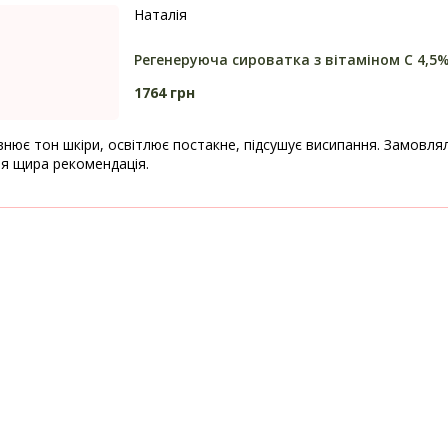
Наталія
Регенеруюча сироватка з вітаміном С 4,5%
1764 грн
нює тон шкіри, освітлює постакне, підсушує висипання. Замовлял
оя щира рекомендація.