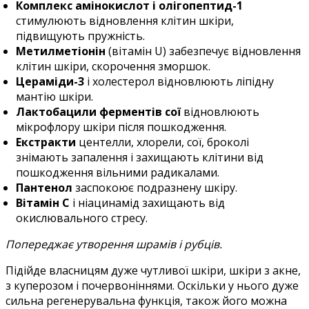
Комплекс амінокислот і олігопептид-1
стимулюють відновлення клітин шкіри,
підвищують пружність.
Метилметіонін
(вітамін U) забезпечує відновлення
клітин шкіри, скорочення зморшок.
Цераміди-3
і холестерол відновлюють ліпідну
мантію шкіри.
Лактобацили ферментів сої
відновлюють
мікрофлору шкіри після пошкодження.
Екстракти
центелли, хлорели, сої, броколі
знімають запалення і захищають клітини від
пошкодження вільними радикалами.
Пантенол
заспокоює подразнену шкіру.
Вітамін С
і ніацинамід захищають від
окислювального стресу.
Попереджає утворення шрамів і рубців.
Підійде власницям дуже чутливої шкіри, шкіри з акне,
з куперозом і почервоніннями. Оскільки у нього дуже
сильна регенерувальна функція, також його можна