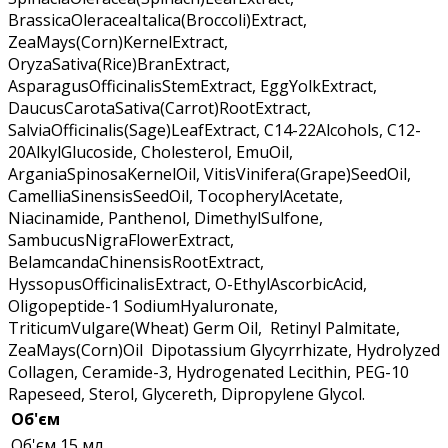
BrassicaOleraceaItalica(Broccoli)Extract,
ZeaMays(Corn)KernelExtract,
OryzaSativa(Rice)BranExtract,
AsparagusOfficinalisStemExtract, EggYolkExtract,
DaucusCarotaSativa(Carrot)RootExtract,
SalviaOfficinalis(Sage)LeafExtract, C14-22Alcohols, C12-
20AlkylGlucoside, Cholesterol, EmuOil,
ArganiaSpinosaKernelOil, VitisVinifera(Grape)SeedOil,
CamelliaSinensisSeedOil, TocopherylAcetate,
Niacinamide, Panthenol, DimethylSulfone,
SambucusNigraFlowerExtract,
BelamcandaChinensisRootExtract,
HyssopusOfficinalisExtract, O-EthylAscorbicAcid,
Oligopeptide-1 SodiumHyaluronate,
TriticumVulgare(Wheat) Germ Oil, Retinyl Palmitate,
ZeaMays(Corn)Oil Dipotassium Glycyrrhizate, Hydrolyzed
Collagen, Ceramide-3, Hydrogenated Lecithin, PEG-10
Rapeseed, Sterol, Glycereth, Dipropylene Glycol.
Об'єм
Об'єм
15 мл.