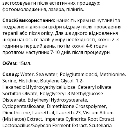
застосовувати після естетичних процедур:
фотоомолодження, лазера, пілінгів.
Спосіб використання:
нанесіть крем на чутливі та
подразнені ділянки шкіри відразу після проведення
терапії або після опіку. Для швидкого відновлення
шкіри наносьте засіб у міру необхідності, кожні 2-3
години в перший день, потім кожні 4-6 годин
протягом наступних 7-10 днів після процедури.
Обʼєм:
15мл.
Склад:
Water, Sea water, Polyglutamic acid, Methionine,
Serine, Histidine, Butylene Glycol, 1,2-
Hexanediol,Hydroxyethylcellulose, Cetearyl olivate,
Sorbitan Olivate, Polyglyceryl-3 Methylglucose
Distearate, Ethylhexyl Hydroxystearate,
Cyclopentasiloxane, Dimethicone Crosspolymer,
Dimethicone, Laureth-4, Laureth-23, Viscum Album
(Mistletoe) Extract, Imperata Cylindrica Root Extract,
Lactobacillus/Soybean Ferment Extract, Scutellaria