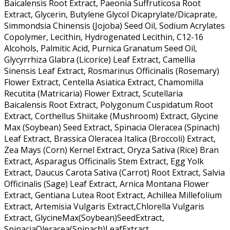
Baicalensis Root Extract, Paeonia Suffruticosa Root
Extract, Glycerin, Butylene Glycol Dicaprylate/Dicaprate,
Simmondsia Chinensis (Jojoba) Seed Oil, Sodium Acrylates
Copolymer, Lecithin, Hydrogenated Lecithin, C12-16
Alcohols, Palmitic Acid, Purnica Granatum Seed Oil,
Glycyrrhiza Glabra (Licorice) Leaf Extract, Camellia
Sinensis Leaf Extract, Rosmarinus Officinalis (Rosemary)
Flower Extract, Centella Asiatica Extract, Chamomilla
Recutita (Matricaria) Flower Extract, Scutellaria
Baicalensis Root Extract, Polygonum Cuspidatum Root
Extract, Corthellus Shiitake (Mushroom) Extract, Glycine
Max (Soybean) Seed Extract, Spinacia Oleracea (Spinach)
Leaf Extract, Brassica Oleracea Italica (Broccoli) Extract,
Zea Mays (Corn) Kernel Extract, Oryza Sativa (Rice) Bran
Extract, Asparagus Officinalis Stem Extract, Egg Yolk
Extract, Daucus Carota Sativa (Carrot) Root Extract, Salvia
Officinalis (Sage) Leaf Extract, Arnica Montana Flower
Extract, Gentiana Lutea Root Extract, Achillea Millefolium
Extract, Artemisia Vulgaris Extract,Chlorella Vulgaris
Extract, GlycineMax(Soybean)SeedExtract,
SpinaciaOleracea(Spinach)LeafExtract,