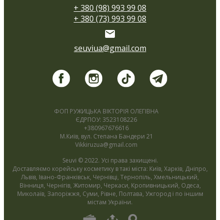
+ 380 (98) 993 99 08
+ 380 (73) 993 99 08
seuviua@gmail.com
ФОП РУЖИЦЬКА ВІКТОРІЯ ОЛЕГІВНА
ЄДРПОУ: 3523108226
+380967676616
М.Київ, вул. Степана Бандери 21
Vikkiruzua@gmail.com
Seuvi © 2022. Усі права захищені.
Доставляємо корейську косметику в такі міста: Київ, Харків, Дніпро,
Львів, Івано-Франківськ, Чернівці, Тернопіль, Хмельницький,
Вінниця, Чернігів, Житомир, Черкаси, Кропивницький, Одеса,
Миколаїв, Запоріжжя, Суми, Рівне, Полтава, Ужгород і по іншим
містам України.