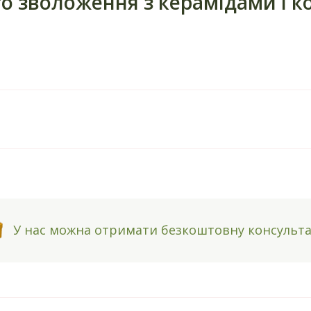
 зволоження з керамідами і ко
У нас можна отримати безкоштовну консульт