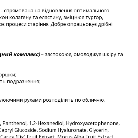
- спрямована на відновлення оптимального
окон колагену та еластину, зміцнює тургор,
є процеси старіння. Добре опрацьовує дрібні
идний комплекс
)
– заспокоює, омолоджує шкіру та
моршки;
ть подразнення;
уюючими рухами розподілить по обличчю.
gen, Panthenol, 1,2-Hexanediol, Hydroxyacetophenone,
/Capryl Glucoside, Sodium Hyaluronate, Glycerin,
rica (Fig) Fruit Extract, Morus Alba Fruit Extract,