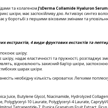
ідами та колагеном
J’sDerma Collamide Hyaluron Serum
рикс шкіри, має заспокійливу дію. Активізує синтез вол
ає у боротьбі з першими віковими змінами та уповільню
них екстрактів, 4 види фруктових екстактів та пепт
спокоює шкіру;
 шкіру, надає еластичності та пружності, розгладжує з
влять, відновлюють захисний бар’єр шкіри, заспокоюю
глибоких шарах шкіри.
анесіть необхідну кількість сироватки.
Легкими поплеск
onica Juice, Butylene Glycol, Niacinamide, Hydrolyzed Colla
e, Polyglyceryl-10 Laurate, Polyglyceryl-4 Laurate, Caprylyl
itoyl Tetrapeptide-7, Punica Granatum Fruit Extract, Ficus Ca