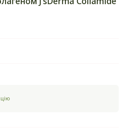
лагеном J’sDerma Collamide
ацію