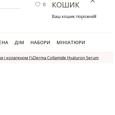
КОШИК
0
Ваш кошик порожній!
ІЄНА
ДІМ
НАБОРИ
МІНІАТЮРИ
 і колагеном J’sDerma Collamide Hyaluron Serum