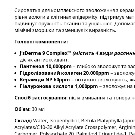
Сироватка для комплексного зволоження з керам
рівня вологи в клітинах епідермісу, підтримує мат
підвищує пружність тканин та ущільнює. Допомаг
мімічні зморшки та зменшує їх виразність.
Головні компоненти:
J’sDerma 9 Complex™
(містить 4 види рослин
діє як антиоксидант;
Пантенол 10,000ppm
– глибоко зволожує та за
Гідролізований колаген 20,000ppm
– зволожує
Кераміди NP 60ppm
– потужно зволожують, жи
Гіалуронова кислота 1,000ppm
– зволожує на 
Спосіб застосування:
після вмивання та тонера н
Об'єм:
30 мл
Склад:
Water, Isopentyldiol, Betula Platyphylla Jap
Acrylates/C10-30 Alkyl Acrylate Crosspolymer, Arginin
Carbomer, Polysorbate 20, Palmitoyl Tripeptide-1, Palm