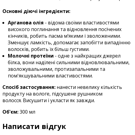
Основні діючі інгредієнти:
Арганова олія
- відома своїми властивостями
високого поглинання та відновлення посічених
кінчиків, робить пасма м’якими і зволоженими.
Зменшує ламкість, допомагає запобігти випадінню
волосків, робить їх більш густими.
Молочні протеїни
- одне з найкращих джерел
білка, вони наділені сильними відновлювальними,
зволожувальними, протизапальними та
пом'якшувальними властивостями.
Спосіб застосування:
нанести невелику кількість
продукту на вологе, підсушене рушником
волосся. Висушити і укласти як завжди.
Об'єм:
30
0 мл
Написати відгук