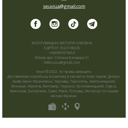
seuviua@gmail.com
ФОП РУЖИЦЬКА ВІКТОРІЯ ОЛЕГІВНА
ЄДРПОУ: 3523108226
+380967676616
М.Київ, вул. Степана Бандери 21
Vikkiruzua@gmail.com
Seuvi © 2022. Усі права захищені.
Доставляємо корейську косметику в такі міста: Київ, Харків, Дніпро,
Львів, Івано-Франківськ, Чернівці, Тернопіль, Хмельницький,
Вінниця, Чернігів, Житомир, Черкаси, Кропивницький, Одеса,
Миколаїв, Запоріжжя, Суми, Рівне, Полтава, Ужгород і по іншим
містам України.