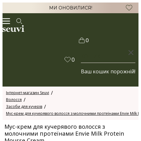
МИ ОНОВИЛИСЯ!
0
КОШИК
0
Ваш кошик порожній!
Інтернет-магазин Seuvi
Волосся
Засоби для кучерів
Мус-крем для кучерявого волосся з молочними протеїнами Envie Milk P
Мус-крем для кучерявого волосся з
молочними протеїнами Envie Milk Protein
Mousse Cream