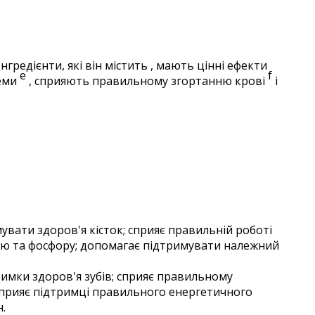
нгредієнти, які він містить , мають цінні ефекти
e
f
теми
, сприяють правильному згортанню крові
і
увати здоров'я кісток; сприяє правильній роботі
цію та фосфору; допомагає підтримувати належний
римки здоров'я зубів; сприяє правильному
 сприяє підтримці правильного енергетичного
.