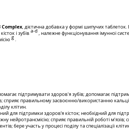
D3 Complex
, дієтична добавка у формі шипучих таблеток. І
a-d
істок і зубів
, належне функціонування імунної сис
g
місію
.
помагає підтримувати здоров'я зубів; допомагає підтрим
язів; сприяє правильному засвоєнню/використанню каль
ділу клітин.
ний для підтримки здоров’я кісток; необхідний для підт
ну нейротрансмісію; сприяє правильній роботі м'язів;
тів; бере участь у процесі поділу та спеціалізації клітин