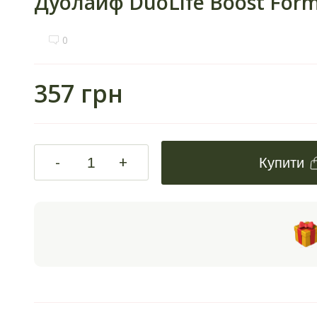
Дуолайф DuoLife Boost Formu
0
357 грн
-
+
Купити