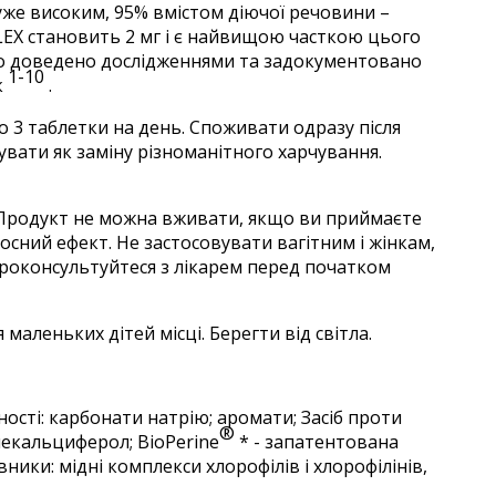
же високим, 95% вмістом діючої речовини –
PLEX становить 2 мг і є найвищою часткою цього
уло доведено дослідженнями та задокументовано
1-10
к
.
о 3 таблетки на день. Споживати одразу після
ати як заміну різноманітного харчування.
м. Продукт не можна вживати, якщо ви приймаєте
сний ефект. Не застосовувати вагітним і жінкам,
проконсультуйтеся з лікарем перед початком
маленьких дітей місці. Берегти від світла.
ості: карбонати натрію; аромати; Засіб проти
®
олекальциферол; BioPerine
* - запатентована
вники: мідні комплекси хлорофілів і хлорофілінів,