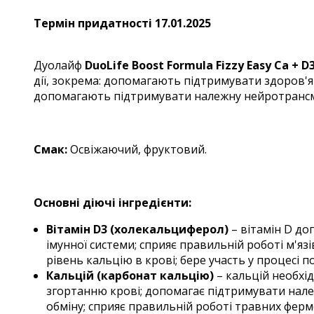
Термін придатності 17.01.2025
Дуолайф
DuoLife Boost Formula Fizzy Easy Ca + 
дії, зокрема: допомагають підтримувати здоров'я к
допомагають підтримувати належну нейротранс
Смак:
Освіжаючий, фруктовий.
Основні діючі інгредієнти:
Вітамін D3 (холекальциферол)
– вітамін D до
імунної системи; сприяє правильній роботі м'
рівень кальцію в крові; бере участь у процесі по
Кальцій (карбонат кальцію)
– кальцій необхід
згортанню крові; допомагає підтримувати належ
обміну; сприяє правильній роботі травних фермен