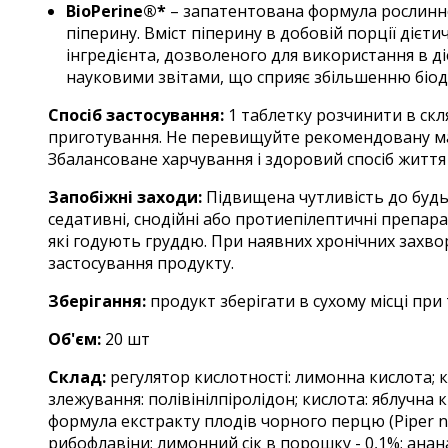
BioPerine®*
– запатентована формула рослинно
піперину. Вміст піперину в добовій порції діє
інгредієнта, дозволеного для використання в д
науковими звітами, що сприяє збільшенню біод
Спосіб застосування:
1 таблетку розчинити в скл
приготування. Не перевищуйте рекомендовану ма
Збалансоване харчування і здоровий спосіб життя
Запобіжні заходи:
Підвищена чутливість до будь-
седативні, снодійні або протиепілептичні препар
які годують груддю. При наявних хронічних захв
застосування продукту.
Зберігання:
продукт зберігати в сухому місці при 
Об'єм:
20 шт
Склад:
регулятор кислотності: лимонна кислота; к
злежування: полівінілпіролідон; кислота: яблучна 
формула екстракту плодів чорного перцю (
Piper 
рибофлавіни; лимонний сік в порошку - 0,1%; анана