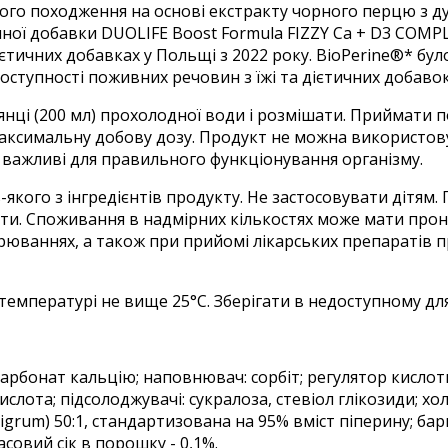
го походження на основі екстракту чорного перцю з ду
тичної добавки DUOLIFE Boost Formula FIZZY Ca + D3 COM
ієтичних добавках у Польщі з 2022 року. BioPerine®* б
оступності поживних речовин з їжі та дієтичних добаво
янці (200 мл) прохолодної води і розмішати. Приймати п
ксимальну добову дозу. Продукт не можна використовув
 важливі для правильного функціонування організму.
якого з інгредієнтів продукту. Не застосовувати дітя
ати. Споживання в надмірних кількостях може мати проно
орюваннях, а також при прийомі лікарських препаратів 
температурі не вище 25°С. Зберігати в недоступному для 
арбонат кальцію; наповнювач: сорбіт; регулятор кислотн
кислота; підсолоджувачі: сукралоза, стевіол глікозиди; х
nigrum
) 50:1, стандартизована на 95% вміст піперину; бар
совий сік в порошку - 0,1%.