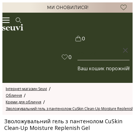
МИ ОНОВИЛИСЯ!
0
КОШИК
0
Ваш кошик порожній!
Інтернет-магазин Seuvi
Обличчя
Креми для обличчя
Зволожувальний гель з пантенолом CuSkin Clean-Up Moisture Replenish 
Зволожувальний гель з пантенолом CuSkin
Clean-Up Moisture Replenish Gel