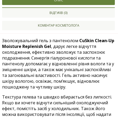
ОПИС
ВІДГУКІВ (0)
КОМЕНТАР КОСМЕТОЛОГА
Зволожувальний гель з пантенолом
CuSkin Clean-Up
Moisture Replenish Gel
,
дарує легке відчуття
охолодження, ефективно зволожує та заспокоює
подразнення. Синергія гіалуронової кислоти та
пантенолу допомагає у відновленні рівня вологи та у
зміцненні шкіри, а також має унікальні заспокійливі
та загоювальні властивості. Гель активно насичує
шкіру вологою, освіжає, пом’якшує, відновлює
пошкоджену та чутливу шкіру.
Текстура гелева та швидко вбирається без липкості.
Якщо ви хочете відчути сильніший охолоджуючий
ефект, помістіть засіб у холодильник. Також його
можна використовувати після інсоляції, щоб надати