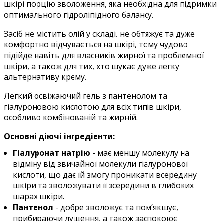
шкірі порцію зволоження, яка необхідна для підримки
оптимального гідроліпідного балансу.
Засіб не містить олій у складі, не обтяжує та дуже
комфортно відчувається на шкірі, тому чудово
підійде навіть для власників жирної та проблемної
шкіри, а також для тих, хто шукає дуже легку
альтернативу крему.
Легкий освіжаючий гель з пантенолом та
гіалуроновою кислотою для всіх типів шкіри,
особливо комбінованій та жирній.
Основні діючі інгредієнти:
Гіалуронат натрію
- має меншу молекулу на
відміну від звичайної молекули гіалуронової
кислоти, що дає їй змогу проникати всередину
шкіри та зволожувати її зсередини в глибоких
шарах шкіри.
Пантенол
- добре зволожує та пом’якшує,
прибираючи лущення, а також заспокоює